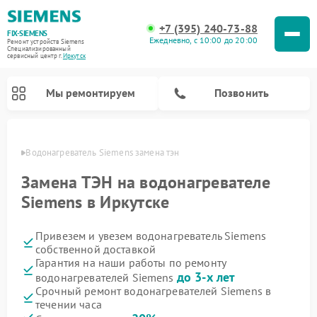
+7 (395) 240-73-88
FIX-SIEMENS
Ежедневно, с 10:00 до 20:00
Ремонт устройств Siemens
Специализированный
cервисный центр г.
Иркутск
Мы ремонтируем
Позвонить
утске
Водонагреватель Siemens замена тэн
Замена ТЭН на водонагревателе
Siemens в Иркутске
Привезем и увезем водонагреватель Siemens
собственной доставкой
Гарантия на наши работы по ремонту
до 3-х лет
водонагревателей Siemens
Ремонт посудомоечных машин Siemens
Ремонт варочных панелей Siemens
Ремонт микроволновых печей Siemens
Ремонт холодильных камер Siemens
Ремонт морозильных камер Siemens
Ремонт холодильников Siemens
Ремонт стиральных машин Siemens
Ремонт духовых шкафов Siemens
Ремонт парогенераторов Siemens
Срочный ремонт водонагревателей Siemens в
течении часа