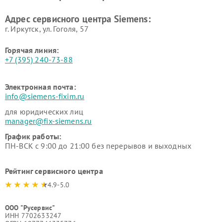
Ремонт сервоприводов
Ремонт морозильных камер
Адрес сервисного центра Siemens:
Siemens
Siemens
г. Иркутск, ул. ​Гоголя, 57
Горячая линия:
+7 (395) 240-73-88
Электронная почта:
info@siemens-fixim.ru
для юридических лиц
manager@fix-siemens.ru
График работы:
ПН-ВСК с 9:00 до 21:00 без перерывов и выходных
Рейтинг сервисного центра
4.9-5.0
ООО "Русервис"
ИНН 7702633247