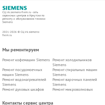
СЦ irk.siemens-fixim.ru - сеть
сервисных центров в Иркутске по
ремонту и обслуживанию техники
Siemens
2021-2026 © СЦ irk.siemens-
fixim.ru
Мы ремонтируем
Ремонт кофемашин Siemens
Ремонт холодильников
Siemens
Ремонт посудомоечных
Ремонт стиральных машин
машин Siemens
Siemens
Ремонт водонагревателей
Ремонт варочных панелей
Siemens
Siemens
Ремонт духовых шкафов
Ремонт микроволновых
Siemens
печей Siemens
Ремонт парогенераторов
Ремонт холодильных камер
Контакты сервис центра
Siemens
Siemens