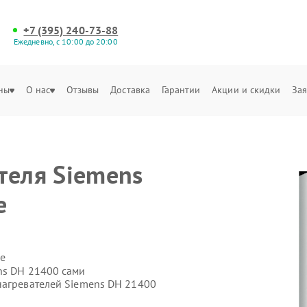
+7 (395) 240-73-88
Ежедневно, с 10:00 до 20:00
ны
О нас
Отзывы
Доставка
Гарантии
Акции и скидки
Зая
теля Siemens
е
е
ns DH 21400 сами
нагревателей Siemens DH 21400