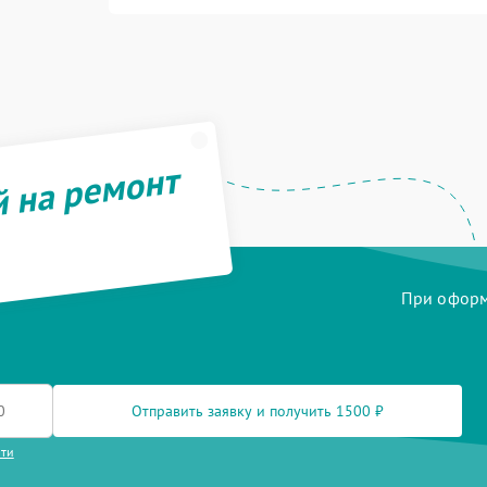
й на ремонт
При оформл
Отправить заявку и получить 1500 ₽
сти