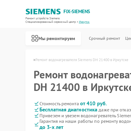
FIX-SIEMENS
Ремонт устройств Siemens
Специализированный cервисный центр г.
Иркутск
Мы ремонтируем
Срочный ремонт
Це
 Siemens в Иркутске
Ремонт водонагревателя Siemens DH 21400 в Иркутске
Ремонт водонагрева
DH 21400 в Иркутск
от 410 руб.
Стоимость ремонта
Бесплатная диагностика
даже при отказ
Привезем и увезем водонагреватель Sieme
Гарантия на наши работы по ремонту водо
до 3-х лет
Ремонт холодильников Siemens
Ремонт посудомоечных машин Siemens
Ремонт стиральных машин Siemens
Ремонт варочных панелей Siemens
Ремонт духовых шкафов Siemens
Ремонт микроволновых печей Siemens
Ремонт парогенераторов Siemens
Ремонт холодильных камер Siemens
Ремонт сервоприводов Siemens
Ремонт морозильных камер Siemens