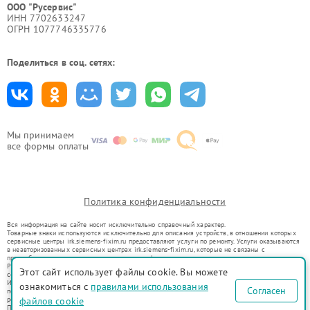
ООО "Русервис"
ИНН 7702633247
ОГРН 1077746335776
Поделиться в соц. сетях:
Мы принимаем
все формы оплаты
Политика конфиденциальности
Вся информация на сайте носит исключительно справочный характер.
Товарные знаки используются исключительно для описания устройств, в отношении которых
сервисные центры irk.siemens-fixim.ru предоставляют услуги по ремонту. Услуги оказываются
в неавторизованных сервисных центрах irk.siemens-fixim.ru, которые не связаны с
правообладателями товарных знаков или их официальными представителями.
Ремонт осуществляется для устройств, уже введенных в гражданский оборот в соответствии
Этот сайт использует файлы cookie. Вы можете
со статьей 1487 ГК РФ.
Использование товарных знаков не преследует цели индивидуализации услуг или введения
ознакомиться с
правилами использования
Согласен
потребителей в заблуждение, а служит для информирования о предоставляемых услугах по
ремонту техники указанных брендов.
файлов cookie
Представленная на сайте информация не является публичной офертой, определяемой