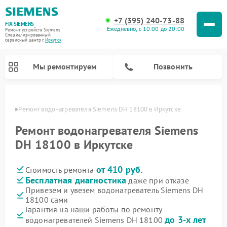
+7 (395) 240-73-88
FIX-SIEMENS
Ежедневно, с 10:00 до 20:00
Ремонт устройств Siemens
Специализированный
cервисный центр г.
Иркутск
Мы ремонтируем
Позвонить
утске
Ремонт водонагревателя Siemens DH 18100 в Иркутске
Ремонт водонагревателя Siemens
DH 18100 в Иркутске
от 410 руб.
Стоимость ремонта
Бесплатная диагностика
даже при отказе
Привезем и увезем водонагреватель Siemens DH
18100 сами
Ремонт посудомоечных машин Siemens
Ремонт варочных панелей Siemens
Ремонт микроволновых печей Siemens
Ремонт холодильных камер Siemens
Ремонт морозильных камер Siemens
Ремонт холодильников Siemens
Ремонт стиральных машин Siemens
Ремонт духовых шкафов Siemens
Ремонт парогенераторов Siemens
Гарантия на наши работы по ремонту
до 3-х лет
водонагревателей Siemens DH 18100