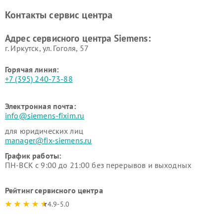
Ремонт парогенераторов
Ремонт холодильных камер
Контакты сервис центра
Siemens
Siemens
Ремонт сервоприводов
Ремонт морозильных камер
Адрес сервисного центра Siemens:
Siemens
Siemens
г. Иркутск, ул. ​Гоголя, 57
Горячая линия:
+7 (395) 240-73-88
Электронная почта:
info@siemens-fixim.ru
для юридических лиц
manager@fix-siemens.ru
График работы:
ПН-ВСК с 9:00 до 21:00 без перерывов и выходных
Рейтинг сервисного центра
4.9-5.0