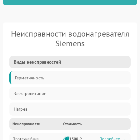
Неисправности водонагревателя
Siemens
Виды неисправностей
Герметичность
Электропитание
Нагрев
Неисправности
Стоимость
Датчики
Протечка бака
1500 ₽
Подробнее →