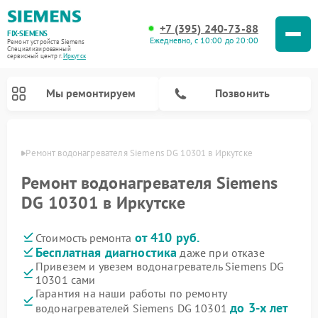
+7 (395) 240-73-88
FIX-SIEMENS
Ежедневно, с 10:00 до 20:00
Ремонт устройств Siemens
Специализированный
cервисный центр г.
Иркутск
Мы ремонтируем
Позвонить
утске
Ремонт водонагревателя Siemens DG 10301 в Иркутске
Ремонт водонагревателя Siemens
DG 10301 в Иркутске
от 410 руб.
Стоимость ремонта
Бесплатная диагностика
даже при отказе
Привезем и увезем водонагреватель Siemens DG
10301 сами
Ремонт посудомоечных машин Siemens
Ремонт варочных панелей Siemens
Ремонт микроволновых печей Siemens
Ремонт холодильных камер Siemens
Ремонт морозильных камер Siemens
Ремонт холодильников Siemens
Ремонт стиральных машин Siemens
Ремонт духовых шкафов Siemens
Ремонт парогенераторов Siemens
Гарантия на наши работы по ремонту
до 3-х лет
водонагревателей Siemens DG 10301