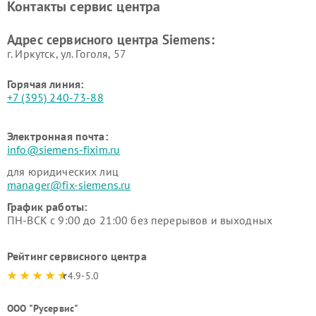
Контакты сервис центра
Siemens
Siemens
Ремонт сервоприводов
Ремонт морозильных камер
Адрес сервисного центра Siemens:
Siemens
Siemens
г. Иркутск, ул. ​Гоголя, 57
Горячая линия:
+7 (395) 240-73-88
Электронная почта:
info@siemens-fixim.ru
для юридических лиц
manager@fix-siemens.ru
График работы:
ПН-ВСК с 9:00 до 21:00 без перерывов и выходных
Рейтинг сервисного центра
4.9-5.0
ООО "Русервис"