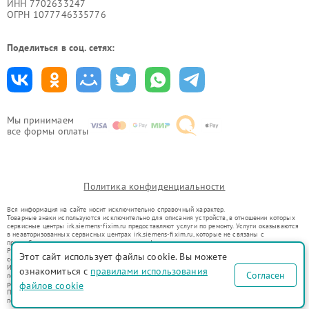
ИНН 7702633247
ОГРН 1077746335776
Поделиться в соц. сетях:
Мы принимаем
все формы оплаты
Политика конфиденциальности
Вся информация на сайте носит исключительно справочный характер.
Товарные знаки используются исключительно для описания устройств, в отношении которых
сервисные центры irk.siemens-fixim.ru предоставляют услуги по ремонту. Услуги оказываются
в неавторизованных сервисных центрах irk.siemens-fixim.ru, которые не связаны с
правообладателями товарных знаков или их официальными представителями.
Ремонт осуществляется для устройств, уже введенных в гражданский оборот в соответствии
Этот сайт использует файлы cookie. Вы можете
со статьей 1487 ГК РФ.
Использование товарных знаков не преследует цели индивидуализации услуг или введения
ознакомиться с
правилами использования
Согласен
потребителей в заблуждение, а служит для информирования о предоставляемых услугах по
ремонту техники указанных брендов.
файлов cookie
Представленная на сайте информация не является публичной офертой, определяемой
положениями Статьи 437(2) Гражданского кодекса РФ