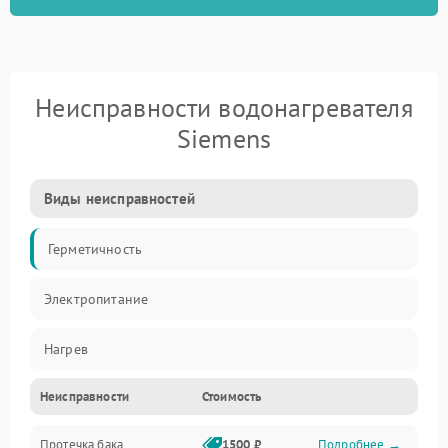
Неисправности водонагревателя
Siemens
Виды неисправностей
Герметичность
Электропитание
Нагрев
Неисправности
Стоимость
Датчики
Протечка бака
1500 ₽
Подробнее →