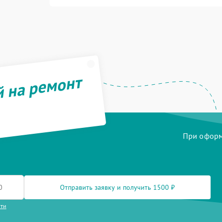
й на ремонт
При оформл
Отправить заявку и получить 1500 ₽
сти