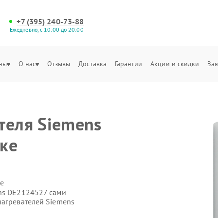
+7 (395) 240-73-88
Ежедневно, с 10:00 до 20:00
ны
О нас
Отзывы
Доставка
Гарантии
Акции и скидки
Зая
теля Siemens
ке
е
ns DE2124527 сами
нагревателей Siemens