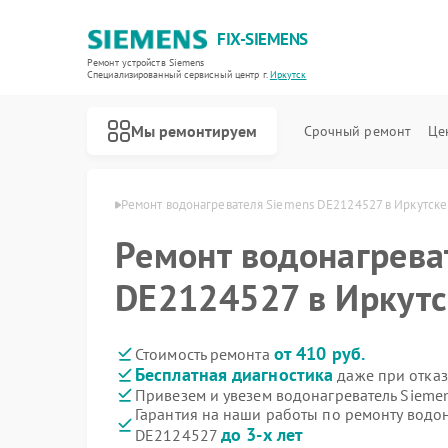
FIX-SIEMENS
Ремонт устройств Siemens
Специализированный cервисный центр г.
Иркутск
Мы ремонтируем
Срочный ремонт
Це
 Siemens в Иркутске
Ремонт водонагревателя Siemens DE2124527 в Иркутске
Ремонт водонагрева
DE2124527 в Иркутс
от 410 руб.
Стоимость ремонта
Бесплатная диагностика
даже при отказ
Привезем и увезем водонагреватель Sieme
Гарантия на наши работы по ремонту водо
до 3-х лет
DE2124527
Ремонт холодильников Siemens
Ремонт посудомоечных машин Siemens
Ремонт стиральных машин Siemens
Ремонт варочных панелей Siemens
Ремонт духовых шкафов Siemens
Ремонт микроволновых печей Siemens
Ремонт парогенераторов Siemens
Ремонт холодильных камер Siemens
Ремонт сервоприводов Siemens
Ремонт морозильных камер Siemens