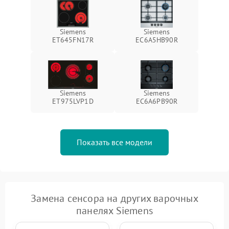
Siemens
Siemens
ET645FN17R
EC6A5HB90R
Siemens
Siemens
ET975LVP1D
EC6A6PB90R
Показать все модели
Замена сенсора на других варочных
панелях Siemens