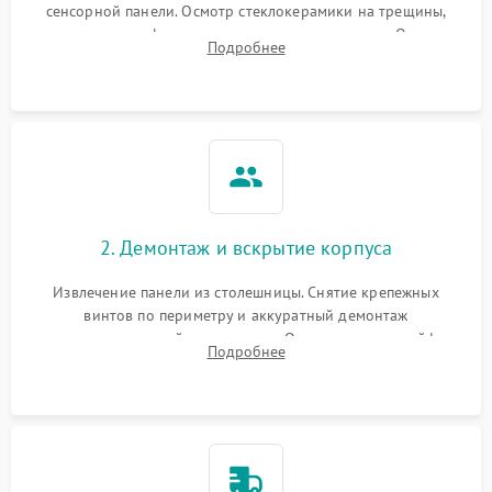
сенсорной панели. Осмотр стеклокерамики на трещины,
проверка конфорок на равномерность нагрева. Опрос
Подробнее
клиента о симптомах (не включается, не видит посуду,
щелкает).
2. Демонтаж и вскрытие корпуса
Извлечение панели из столешницы. Снятие крепежных
винтов по периметру и аккуратный демонтаж
стеклокерамической поверхности. Отсоединение шлейфов
Подробнее
сенсорного блока для доступа к силовым платам, катушкам
или ТЭНам.