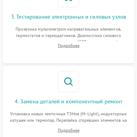
3. Тестирование электронных и силовых узлов
Прозвонка мультиметром нагревательных элементов,
термостатов и термодатчиков. Диагностика силового
модуля, реле, диодных мостов и IGBT-транзисторов (для
Подробнее
индукции). Проверка кранов и газ-контроля (для газовых
панелей).
4. Замена деталей и компонентный ремонт
Установка новых ленточных ТЭНов (Hi-Light), индукторных
катушек или термопар. Перепайка сгоревших элементов на
плате управления, восстановление токопроводящих
Подробнее
дорожек. Очистка контактов и замена поврежденной