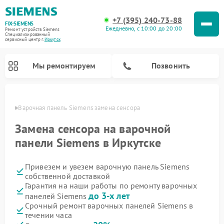
+7 (395) 240-73-88
FIX-SIEMENS
Ежедневно, с 10:00 до 20:00
Ремонт устройств Siemens
Специализированный
cервисный центр г.
Иркутск
Мы ремонтируем
Позвонить
утске
Варочная панель Siemens замена сенсора
Замена сенсора на варочной
панели Siemens в Иркутске
Привезем и увезем варочную панель Siemens
собственной доставкой
Гарантия на наши работы по ремонту варочных
до 3-х лет
панелей Siemens
Ремонт посудомоечных машин Siemens
Ремонт водонагревателей Siemens
Ремонт микроволновых печей Siemens
Ремонт холодильных камер Siemens
Ремонт морозильных камер Siemens
Ремонт холодильников Siemens
Ремонт стиральных машин Siemens
Ремонт духовых шкафов Siemens
Ремонт парогенераторов Siemens
Срочный ремонт варочных панелей Siemens в
течении часа