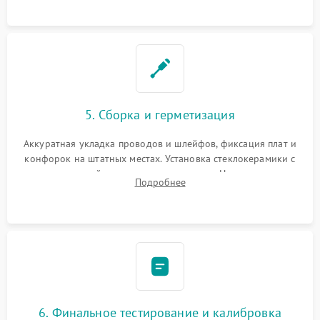
проводки.
5. Сборка и герметизация
Аккуратная укладка проводов и шлейфов, фиксация плат и
конфорок на штатных местах. Установка стеклокерамики с
проверкой равномерности зазоров. Нанесение
Подробнее
термостойкого герметика или укладка уплотнительной
ленты по контуру.
6. Финальное тестирование и калибровка