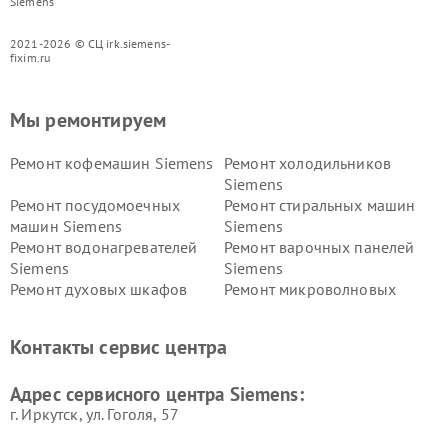
Siemens
2021-2026 © СЦ irk.siemens-
fixim.ru
Мы ремонтируем
Ремонт кофемашин Siemens
Ремонт холодильников
Siemens
Ремонт посудомоечных
Ремонт стиральных машин
машин Siemens
Siemens
Ремонт водонагревателей
Ремонт варочных панелей
Siemens
Siemens
Ремонт духовых шкафов
Ремонт микроволновых
Siemens
печей Siemens
Ремонт парогенераторов
Ремонт холодильных камер
Контакты сервис центра
Siemens
Siemens
Ремонт сервоприводов
Ремонт морозильных камер
Адрес сервисного центра Siemens:
Siemens
Siemens
г. Иркутск, ул. ​Гоголя, 57