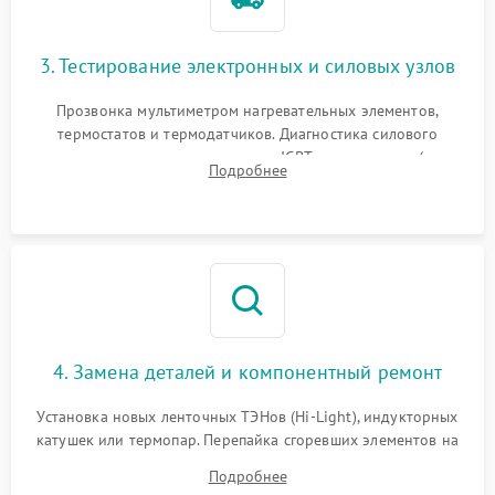
3. Тестирование электронных и силовых узлов
Прозвонка мультиметром нагревательных элементов,
термостатов и термодатчиков. Диагностика силового
модуля, реле, диодных мостов и IGBT-транзисторов (для
Подробнее
индукции). Проверка кранов и газ-контроля (для газовых
панелей).
4. Замена деталей и компонентный ремонт
Установка новых ленточных ТЭНов (Hi-Light), индукторных
катушек или термопар. Перепайка сгоревших элементов на
плате управления, восстановление токопроводящих
Подробнее
дорожек. Очистка контактов и замена поврежденной