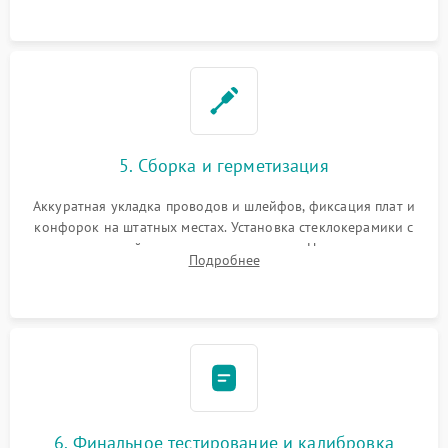
проводки.
5. Сборка и герметизация
Аккуратная укладка проводов и шлейфов, фиксация плат и
конфорок на штатных местах. Установка стеклокерамики с
проверкой равномерности зазоров. Нанесение
Подробнее
термостойкого герметика или укладка уплотнительной
ленты по контуру.
6. Финальное тестирование и калибровка