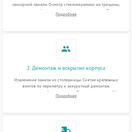
сенсорной панели. Осмотр стеклокерамики на трещины,
проверка конфорок на равномерность нагрева. Опрос
Подробнее
клиента о симптомах (не включается, не видит посуду,
щелкает).
2. Демонтаж и вскрытие корпуса
Извлечение панели из столешницы. Снятие крепежных
винтов по периметру и аккуратный демонтаж
стеклокерамической поверхности. Отсоединение шлейфов
Подробнее
сенсорного блока для доступа к силовым платам, катушкам
или ТЭНам.