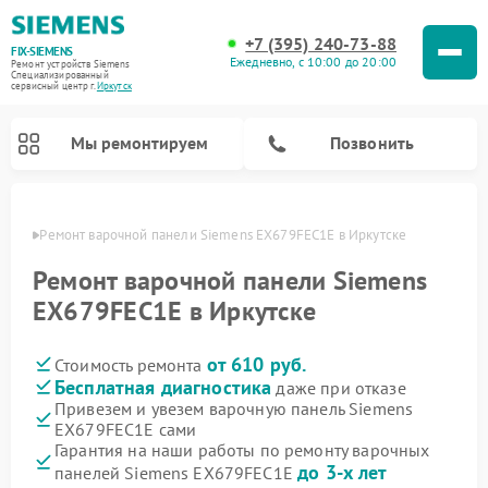
+7 (395) 240-73-88
FIX-SIEMENS
Ежедневно, с 10:00 до 20:00
Ремонт устройств Siemens
Специализированный
cервисный центр г.
Иркутск
Мы ремонтируем
Позвонить
утске
Ремонт варочной панели Siemens EX679FEC1E в Иркутске
Ремонт варочной панели Siemens
EX679FEC1E в Иркутске
от 610 руб.
Стоимость ремонта
Бесплатная диагностика
даже при отказе
Привезем и увезем варочную панель Siemens
EX679FEC1E сами
Ремонт посудомоечных машин Siemens
Ремонт водонагревателей Siemens
Ремонт микроволновых печей Siemens
Ремонт холодильных камер Siemens
Ремонт морозильных камер Siemens
Ремонт холодильников Siemens
Ремонт стиральных машин Siemens
Ремонт духовых шкафов Siemens
Ремонт парогенераторов Siemens
Гарантия на наши работы по ремонту варочных
до 3-х лет
панелей Siemens EX679FEC1E