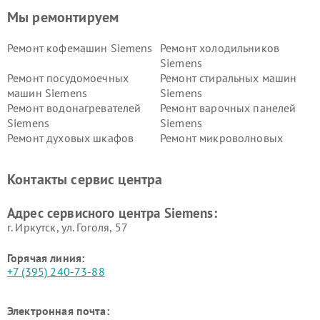
Мы ремонтируем
Ремонт кофемашин Siemens
Ремонт холодильников
Siemens
Ремонт посудомоечных
Ремонт стиральных машин
машин Siemens
Siemens
Ремонт водонагревателей
Ремонт варочных панелей
Siemens
Siemens
Ремонт духовых шкафов
Ремонт микроволновых
Siemens
печей Siemens
Ремонт парогенераторов
Ремонт холодильных камер
Контакты сервис центра
Siemens
Siemens
Ремонт сервоприводов
Ремонт морозильных камер
Адрес сервисного центра Siemens:
Siemens
Siemens
г. Иркутск, ул. ​Гоголя, 57
Горячая линия:
+7 (395) 240-73-88
Электронная почта: