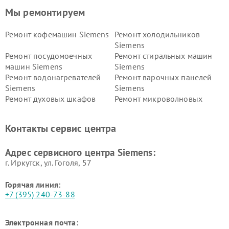
Мы ремонтируем
Ремонт кофемашин Siemens
Ремонт холодильников
Siemens
Ремонт посудомоечных
Ремонт стиральных машин
машин Siemens
Siemens
Ремонт водонагревателей
Ремонт варочных панелей
Siemens
Siemens
Ремонт духовых шкафов
Ремонт микроволновых
Siemens
печей Siemens
Ремонт парогенераторов
Ремонт холодильных камер
Контакты сервис центра
Siemens
Siemens
Ремонт сервоприводов
Ремонт морозильных камер
Адрес сервисного центра Siemens:
Siemens
Siemens
г. Иркутск, ул. ​Гоголя, 57
Горячая линия:
+7 (395) 240-73-88
Электронная почта: