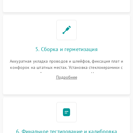
проводки.
5. Сборка и герметизация
Аккуратная укладка проводов и шлейфов, фиксация плат и
конфорок на штатных местах. Установка стеклокерамики с
проверкой равномерности зазоров. Нанесение
Подробнее
термостойкого герметика или укладка уплотнительной
ленты по контуру.
6. Финальное тестирование и калибровка