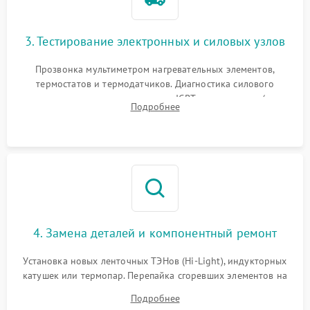
3. Тестирование электронных и силовых узлов
Прозвонка мультиметром нагревательных элементов,
термостатов и термодатчиков. Диагностика силового
модуля, реле, диодных мостов и IGBT-транзисторов (для
Подробнее
индукции). Проверка кранов и газ-контроля (для газовых
панелей).
4. Замена деталей и компонентный ремонт
Установка новых ленточных ТЭНов (Hi-Light), индукторных
катушек или термопар. Перепайка сгоревших элементов на
плате управления, восстановление токопроводящих
Подробнее
дорожек. Очистка контактов и замена поврежденной