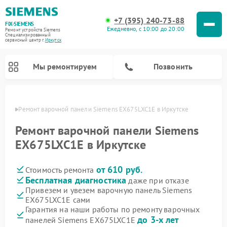
+7 (395) 240-73-88
FIX-SIEMENS
Ежедневно, с 10:00 до 20:00
Ремонт устройств Siemens
Специализированный
cервисный центр г.
Иркутск
Мы ремонтируем
Позвонить
утске
Ремонт варочной панели Siemens EX675LXC1E в Иркутске
Ремонт варочной панели Siemens
EX675LXC1E в Иркутске
от 610 руб.
Стоимость ремонта
Бесплатная диагностика
даже при отказе
Привезем и увезем варочную панель Siemens
EX675LXC1E сами
Ремонт посудомоечных машин Siemens
Ремонт водонагревателей Siemens
Ремонт микроволновых печей Siemens
Ремонт холодильных камер Siemens
Ремонт морозильных камер Siemens
Ремонт холодильников Siemens
Ремонт стиральных машин Siemens
Ремонт духовых шкафов Siemens
Ремонт парогенераторов Siemens
Гарантия на наши работы по ремонту варочных
до 3-х лет
панелей Siemens EX675LXC1E