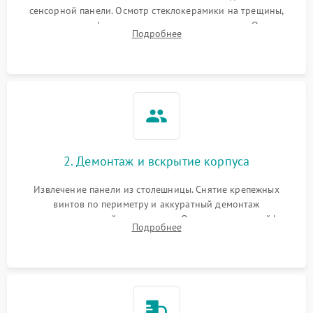
сенсорной панели. Осмотр стеклокерамики на трещины,
проверка конфорок на равномерность нагрева. Опрос
Подробнее
клиента о симптомах (не включается, не видит посуду,
щелкает).
2. Демонтаж и вскрытие корпуса
Извлечение панели из столешницы. Снятие крепежных
винтов по периметру и аккуратный демонтаж
стеклокерамической поверхности. Отсоединение шлейфов
Подробнее
сенсорного блока для доступа к силовым платам, катушкам
или ТЭНам.