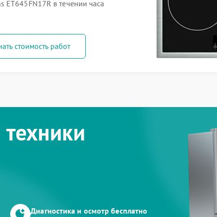
s ET645FN17R в течении часа
нать стоимость работ
 техники
Диагностика и осмотр бесплатно