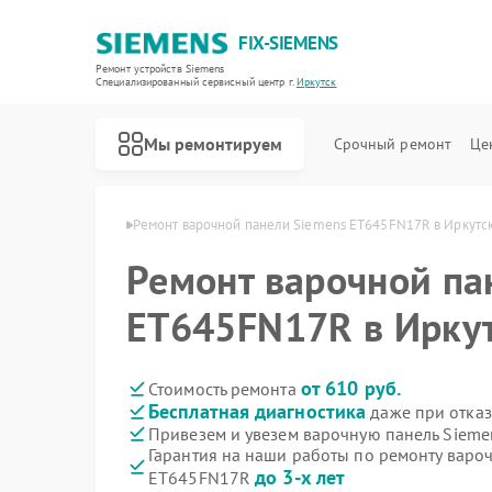
FIX-SIEMENS
Ремонт устройств Siemens
Специализированный cервисный центр г.
Иркутск
Мы ремонтируем
Срочный ремонт
Це
Siemens в Иркутске
Ремонт варочной панели Siemens ET645FN17R в Иркутс
Ремонт варочной па
ET645FN17R в Ирку
от 610 руб.
Стоимость ремонта
Бесплатная диагностика
даже при отказ
Привезем и увезем варочную панель Siem
Гарантия на наши работы по ремонту варо
до 3-х лет
ET645FN17R
Ремонт холодильников Siemens
Ремонт посудомоечных машин Siemens
Ремонт стиральных машин Siemens
Ремонт водонагревателей Siemens
Ремонт духовых шкафов Siemens
Ремонт микроволновых печей Siemens
Ремонт парогенераторов Siemens
Ремонт холодильных камер Siemens
Ремонт сервоприводов Siemens
Ремонт морозильных камер Siemens