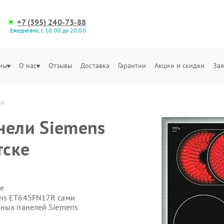
+7 (395) 240-73-88
Ежедневно, с 10:00 до 20:00
ны
О нас
Отзывы
Доставка
Гарантии
Акции и скидки
Зая
ке
нели Siemens
тске
е
ens ET645FN17R сами
чных панелей Siemens