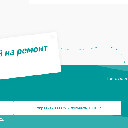
й на ремонт
При оформл
Отправить заявку и получить 1500 ₽
сти