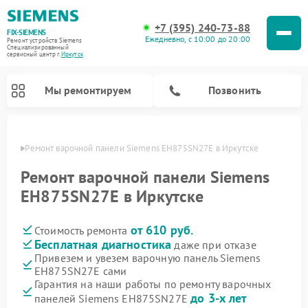
+7 (395) 240-73-88
FIX-SIEMENS
Ежедневно, с 10:00 до 20:00
Ремонт устройств Siemens
Специализированный
cервисный центр г.
Иркутск
Мы ремонтируем
Позвонить
утске
Ремонт варочной панели Siemens EH875SN27E в Иркутске
Ремонт варочной панели Siemens
EH875SN27E в Иркутске
от 610 руб.
Стоимость ремонта
Бесплатная диагностика
даже при отказе
Привезем и увезем варочную панель Siemens
EH875SN27E сами
Ремонт посудомоечных машин Siemens
Ремонт водонагревателей Siemens
Ремонт микроволновых печей Siemens
Ремонт холодильных камер Siemens
Ремонт морозильных камер Siemens
Ремонт холодильников Siemens
Ремонт стиральных машин Siemens
Ремонт духовых шкафов Siemens
Ремонт парогенераторов Siemens
Гарантия на наши работы по ремонту варочных
до 3-х лет
панелей Siemens EH875SN27E