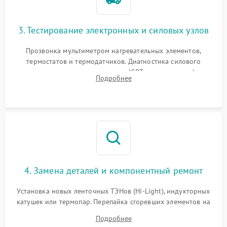
3. Тестирование электронных и силовых узлов
Прозвонка мультиметром нагревательных элементов,
термостатов и термодатчиков. Диагностика силового
модуля, реле, диодных мостов и IGBT-транзисторов (для
Подробнее
индукции). Проверка кранов и газ-контроля (для газовых
панелей).
4. Замена деталей и компонентный ремонт
Установка новых ленточных ТЭНов (Hi-Light), индукторных
катушек или термопар. Перепайка сгоревших элементов на
плате управления, восстановление токопроводящих
Подробнее
дорожек. Очистка контактов и замена поврежденной