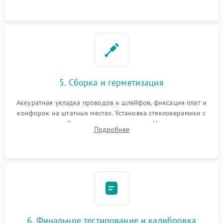
проводки.
5. Сборка и герметизация
Аккуратная укладка проводов и шлейфов, фиксация плат и
конфорок на штатных местах. Установка стеклокерамики с
проверкой равномерности зазоров. Нанесение
Подробнее
термостойкого герметика или укладка уплотнительной
ленты по контуру.
6. Финальное тестирование и калибровка