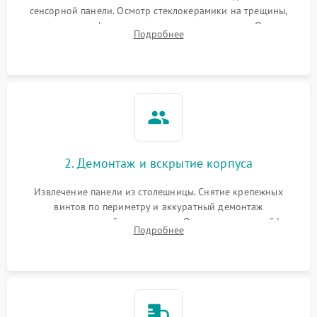
сенсорной панели. Осмотр стеклокерамики на трещины,
проверка конфорок на равномерность нагрева. Опрос
Подробнее
клиента о симптомах (не включается, не видит посуду,
щелкает).
2. Демонтаж и вскрытие корпуса
Извлечение панели из столешницы. Снятие крепежных
винтов по периметру и аккуратный демонтаж
стеклокерамической поверхности. Отсоединение шлейфов
Подробнее
сенсорного блока для доступа к силовым платам, катушкам
или ТЭНам.