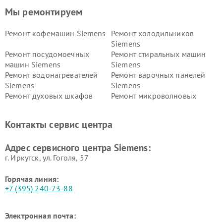
Мы ремонтируем
Ремонт кофемашин Siemens
Ремонт холодильников
Siemens
Ремонт посудомоечных
Ремонт стиральных машин
машин Siemens
Siemens
Ремонт водонагревателей
Ремонт варочных панелей
Siemens
Siemens
Ремонт духовых шкафов
Ремонт микроволновых
Siemens
печей Siemens
Ремонт парогенераторов
Ремонт холодильных камер
Контакты сервис центра
Siemens
Siemens
Ремонт сервоприводов
Ремонт морозильных камер
Адрес сервисного центра Siemens:
Siemens
Siemens
г. Иркутск, ул. ​Гоголя, 57
Горячая линия:
+7 (395) 240-73-88
Электронная почта: