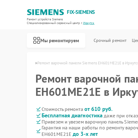
FIX-SIEMENS
Ремонт устройств Siemens
Специализированный cервисный центр г.
Иркутск
Мы ремонтируем
Срочный ремонт
Це
Siemens в Иркутске
Ремонт варочной панели Siemens EH601ME21E в Иркутс
Ремонт варочной па
EH601ME21E в Ирку
от 610 руб.
Стоимость ремонта
Бесплатная диагностика
даже при отказ
Привезем и увезем варочную панель Siem
Гарантия на наши работы по ремонту варо
до 3-х лет
EH601ME21E
Ремонт холодильников Siemens
Ремонт посудомоечных машин Siemens
Ремонт стиральных машин Siemens
Ремонт водонагревателей Siemens
Ремонт духовых шкафов Siemens
Ремонт микроволновых печей Siemens
Ремонт парогенераторов Siemens
Ремонт холодильных камер Siemens
Ремонт сервоприводов Siemens
Ремонт морозильных камер Siemens