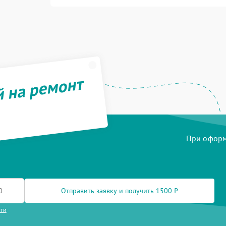
й на ремонт
При оформл
Отправить заявку и получить 1500 ₽
сти