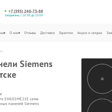
+7 (395) 240-73-88
Ежедневно, с 10:00 до 20:00
ны
О нас
Отзывы
Доставка
Гарантии
Акции и скидки
Зая
ке
нели Siemens
тске
е
ens EH601ME21E сами
чных панелей Siemens