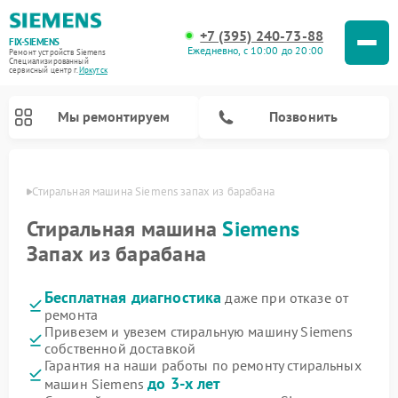
+7 (395) 240-73-88
FIX-SIEMENS
Ежедневно, с 10:00 до 20:00
Ремонт устройств Siemens
Специализированный
cервисный центр г.
Иркутск
Мы ремонтируем
Позвонить
утске
Стиральная машина Siemens запах из барабана
Стиральная машина
Siemens
Запах из барабана
Бесплатная диагностика
даже при отказе от
ремонта
Привезем и увезем стиральную машину Siemens
собственной доставкой
Ремонт посудомоечных машин Siemens
Ремонт варочных панелей Siemens
Ремонт микроволновых печей Siemens
Ремонт холодильных камер Siemens
Ремонт морозильных камер Siemens
Ремонт холодильников Siemens
Ремонт водонагревателей Siemens
Ремонт духовых шкафов Siemens
Ремонт парогенераторов Siemens
Гарантия на наши работы по ремонту стиральных
до 3-х лет
машин Siemens