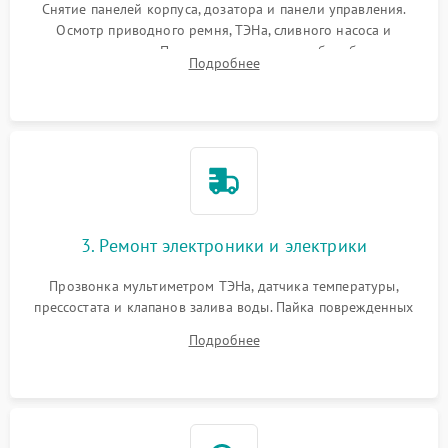
Снятие панелей корпуса, дозатора и панели управления.
Осмотр приводного ремня, ТЭНа, сливного насоса и
амортизаторов. Проверка подшипников барабана и
Подробнее
крестовины на износ, а манжеты люка на разрывы.
3. Ремонт электроники и электрики
Прозвонка мультиметром ТЭНа, датчика температуры,
прессостата и клапанов залива воды. Пайка поврежденных
дорожек или замена симисторов на плате управления.
Подробнее
Восстановление целостности проводки и контактов.