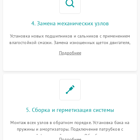
4. Замена механических узлов
Установка новых подшипников и сальников с применением
влагостойкой смазки. Замена изношенных щеток двигателя,
порванного ремня привода, неисправного сливного насоса
Подробнее
или поврежденной резиновой манжеты.
5. Сборка и герметизация системы
Монтаж всех узлов в обратном порядке. Установка бака на
пружины и амортизаторы. Подключение патрубков с
надежной фиксацией хомутами. Обработка стыков
Подробнее