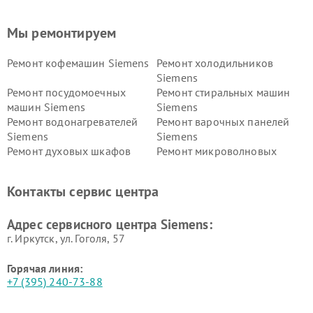
Мы ремонтируем
Ремонт кофемашин Siemens
Ремонт холодильников
Siemens
Ремонт посудомоечных
Ремонт стиральных машин
машин Siemens
Siemens
Ремонт водонагревателей
Ремонт варочных панелей
Siemens
Siemens
Ремонт духовых шкафов
Ремонт микроволновых
Siemens
печей Siemens
Ремонт парогенераторов
Ремонт холодильных камер
Контакты сервис центра
Siemens
Siemens
Ремонт сервоприводов
Ремонт морозильных камер
Адрес сервисного центра Siemens:
Siemens
Siemens
г. Иркутск, ул. ​Гоголя, 57
Горячая линия:
+7 (395) 240-73-88