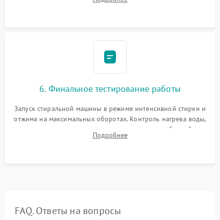
герметиком для предотвращения возможных протечек воды.
6. Финальное тестирование работы
Запуск стиральной машины в режиме интенсивной стирки и
отжима на максимальных оборотах. Контроль нагрева воды,
корректности слива, отсутствия излишних вибраций,
Подробнее
посторонних стуков и протечек под корпусом.
FAQ. Ответы на вопросы