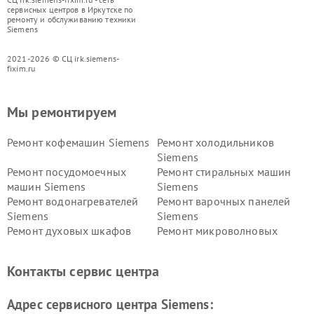
сервисных центров в Иркутске по
ремонту и обслуживанию техники
Siemens
2021-2026 © СЦ irk.siemens-
fixim.ru
Мы ремонтируем
Ремонт кофемашин Siemens
Ремонт холодильников
Siemens
Ремонт посудомоечных
Ремонт стиральных машин
машин Siemens
Siemens
Ремонт водонагревателей
Ремонт варочных панелей
Siemens
Siemens
Ремонт духовых шкафов
Ремонт микроволновых
Siemens
печей Siemens
Ремонт парогенераторов
Ремонт холодильных камер
Контакты сервис центра
Siemens
Siemens
Ремонт сервоприводов
Ремонт морозильных камер
Адрес сервисного центра Siemens:
Siemens
Siemens