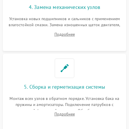
4. Замена механических узлов
Установка новых подшипников и сальников с применением
влагостойкой смазки. Замена изношенных щеток двигателя,
порванного ремня привода, неисправного сливного насоса
Подробнее
или поврежденной резиновой манжеты.
5. Сборка и герметизация системы
Монтаж всех узлов в обратном порядке. Установка бака на
пружины и амортизаторы. Подключение патрубков с
надежной фиксацией хомутами. Обработка стыков
Подробнее
герметиком для предотвращения возможных протечек воды.