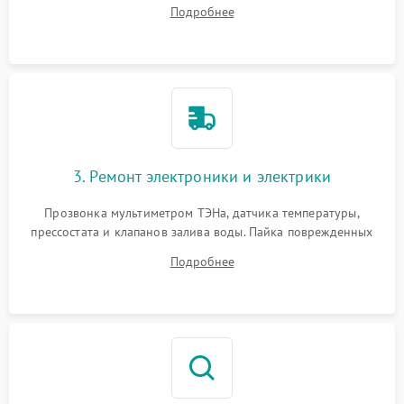
амортизаторов. Проверка подшипников барабана и
Подробнее
крестовины на износ, а манжеты люка на разрывы.
3. Ремонт электроники и электрики
Прозвонка мультиметром ТЭНа, датчика температуры,
прессостата и клапанов залива воды. Пайка поврежденных
дорожек или замена симисторов на плате управления.
Подробнее
Восстановление целостности проводки и контактов.