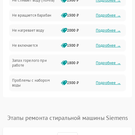
Не сливает воду (помпа)
2500 ₽
Подробнее →
Водоснабжение
Не вращается барабан
1500 ₽
Подробнее →
Слив
Не нагревает воду
2000 ₽
Подробнее →
Программное обеспечение
Не включается
1500 ₽
Подробнее →
Запах горелого при
1800 ₽
Подробнее →
работе
Проблемы с набором
2500 ₽
Подробнее →
воды
Замена ТЭНа
2200 ₽
Подробнее →
Замена платы управления
2200 ₽
Подробнее →
Этапы ремонта стиральной машины Siemens