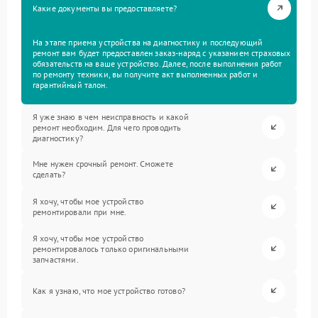
Какие документы вы предоставляете?
На этапе приема устройства на диагностику и последующий
ремонт вам будет предоставлен заказ-наряд с указанием страховых
обязательств на ваше устройство. Далее, после выполнения работ
по ремонту техники, вы получите акт выполненных работ и
гарантийный талон.
Я уже знаю в чем неисправность и какой
ремонт необходим. Для чего проводить
диагностику?
Мне нужен срочный ремонт. Сможете
сделать?
Я хочу, чтобы мое устройство
ремонтировали при мне.
Я хочу, чтобы мое устройство
ремонтировалось только оригинальными
запчастями.
Как я узнаю, что мое устройство готово?