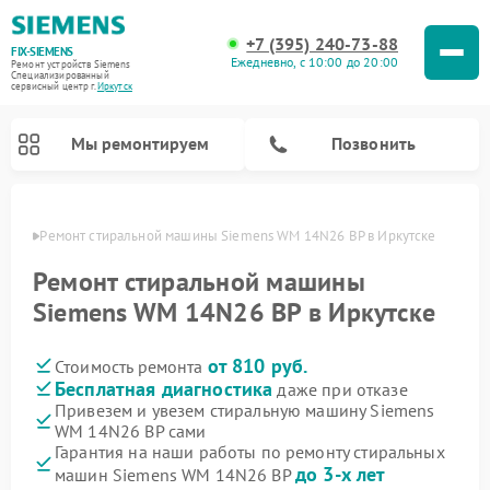
+7 (395) 240-73-88
FIX-SIEMENS
Ежедневно, с 10:00 до 20:00
Ремонт устройств Siemens
Специализированный
cервисный центр г.
Иркутск
Мы ремонтируем
Позвонить
утске
Ремонт стиральной машины Siemens WM 14N26 BP в Иркутске
Ремонт стиральной машины
Siemens WM 14N26 BP в Иркутске
от 810 руб.
Стоимость ремонта
Бесплатная диагностика
даже при отказе
Привезем и увезем стиральную машину Siemens
WM 14N26 BP сами
Ремонт посудомоечных машин Siemens
Ремонт варочных панелей Siemens
Ремонт микроволновых печей Siemens
Ремонт холодильных камер Siemens
Ремонт морозильных камер Siemens
Ремонт холодильников Siemens
Ремонт водонагревателей Siemens
Ремонт духовых шкафов Siemens
Ремонт парогенераторов Siemens
Гарантия на наши работы по ремонту стиральных
до 3-х лет
машин Siemens WM 14N26 BP