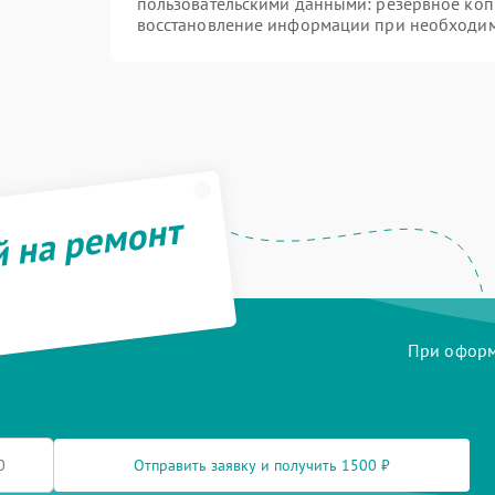
пользовательскими данными: резервное коп
восстановление информации при необходи
й на ремонт
При оформл
Отправить заявку и получить 1500 ₽