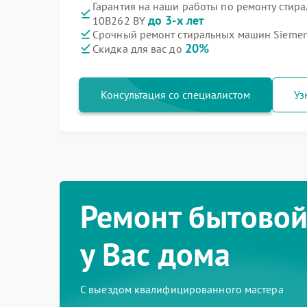
Гарантия на наши работы по ремонту сти
до 3-х лет
10B262 BY
Срочный ремонт стиральных машин Siemen
20%
Скидка для вас до
Консультация со специалистом
Уз
Ремонт бытовой
у Вас дома
С выездом квалифицированного мастера