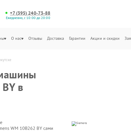
+7 (395) 240-73-88
Ежедневно, с 10:00 до 20:00
ны
О нас
Отзывы
Доставка
Гарантии
Акции и скидки
Зая
ркутске
 машины
 BY в
е
emens WM 10B262 BY сами