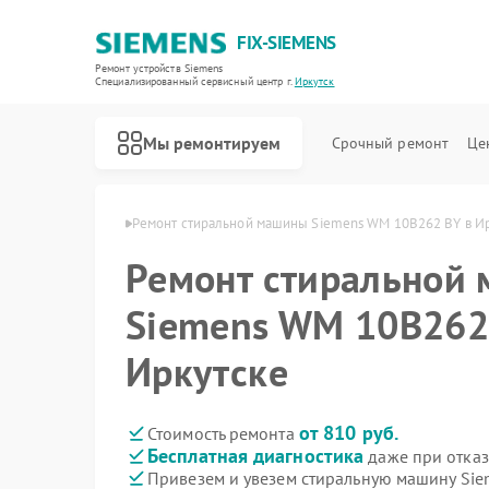
FIX-SIEMENS
Ремонт устройств Siemens
Специализированный cервисный центр г.
Иркутск
Мы ремонтируем
Срочный ремонт
Це
Siemens в Иркутске
Ремонт стиральной машины Siemens WM 10B262 BY в И
Ремонт стиральной
Siemens WM 10B262
Иркутске
от 810 руб.
Стоимость ремонта
Бесплатная диагностика
даже при отказ
Привезем и увезем стиральную машину Si
Ремонт холодильников Siemens
Ремонт посудомоечных машин Siemens
Ремонт водонагревателей Siemens
Ремонт варочных панелей Siemens
Ремонт духовых шкафов Siemens
Ремонт микроволновых печей Siemens
Ремонт парогенераторов Siemens
Ремонт холодильных камер Siemens
Ремонт сервоприводов Siemens
Ремонт морозильных камер Siemens