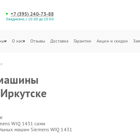
+7 (395) 240-73-88
Ежедневно, с 10:00 до 20:00
ны
О нас
Отзывы
Доставка
Гарантии
Акции и скидки
Зая
ке
 машины
 Иркутске
е
emens WIQ 1431 сами
альных машин Siemens WIQ 1431