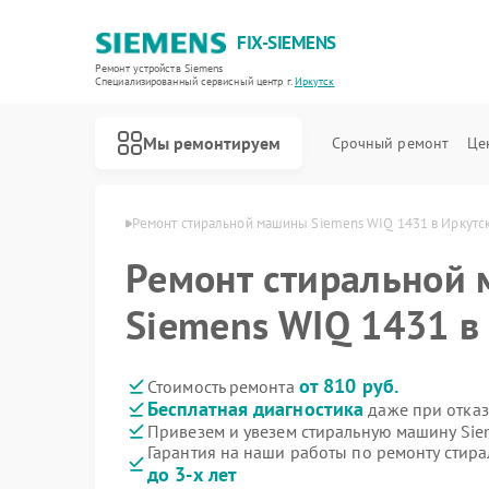
FIX-SIEMENS
Ремонт устройств Siemens
Специализированный cервисный центр г.
Иркутск
Мы ремонтируем
Срочный ремонт
Це
Siemens в Иркутске
Ремонт стиральной машины Siemens WIQ 1431 в Иркутс
Ремонт стиральной
Siemens WIQ 1431 в
от 810 руб.
Стоимость ремонта
Бесплатная диагностика
даже при отказ
Привезем и увезем стиральную машину Si
Гарантия на наши работы по ремонту стир
до 3-х лет
Ремонт холодильников Siemens
Ремонт посудомоечных машин Siemens
Ремонт водонагревателей Siemens
Ремонт варочных панелей Siemens
Ремонт духовых шкафов Siemens
Ремонт микроволновых печей Siemens
Ремонт парогенераторов Siemens
Ремонт холодильных камер Siemens
Ремонт сервоприводов Siemens
Ремонт морозильных камер Siemens