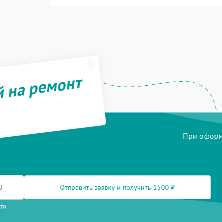
й на ремонт
При оформл
Отправить заявку и получить 1500 ₽
сти