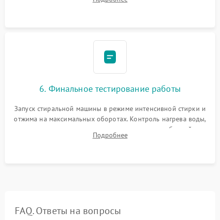
герметиком для предотвращения возможных протечек воды.
6. Финальное тестирование работы
Запуск стиральной машины в режиме интенсивной стирки и
отжима на максимальных оборотах. Контроль нагрева воды,
корректности слива, отсутствия излишних вибраций,
Подробнее
посторонних стуков и протечек под корпусом.
FAQ. Ответы на вопросы