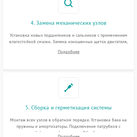
4. Замена механических узлов
Установка новых подшипников и сальников с применением
влагостойкой смазки. Замена изношенных щеток двигателя,
порванного ремня привода, неисправного сливного насоса
Подробнее
или поврежденной резиновой манжеты.
5. Сборка и герметизация системы
Монтаж всех узлов в обратном порядке. Установка бака на
пружины и амортизаторы. Подключение патрубков с
надежной фиксацией хомутами. Обработка стыков
Подробнее