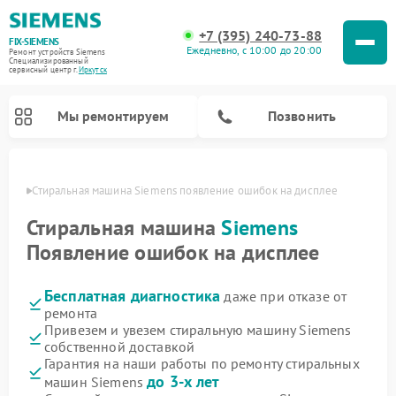
+7 (395) 240-73-88
FIX-SIEMENS
Ежедневно, с 10:00 до 20:00
Ремонт устройств Siemens
Специализированный
cервисный центр г.
Иркутск
Мы ремонтируем
Позвонить
утске
Стиральная машина Siemens появление ошибок на дисплее
Стиральная машина
Siemens
Появление ошибок на дисплее
Бесплатная диагностика
даже при отказе от
ремонта
Привезем и увезем стиральную машину Siemens
собственной доставкой
Ремонт посудомоечных машин Siemens
Ремонт варочных панелей Siemens
Ремонт микроволновых печей Siemens
Ремонт холодильных камер Siemens
Ремонт морозильных камер Siemens
Ремонт холодильников Siemens
Ремонт водонагревателей Siemens
Ремонт духовых шкафов Siemens
Ремонт парогенераторов Siemens
Гарантия на наши работы по ремонту стиральных
до 3-х лет
машин Siemens