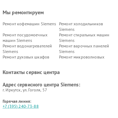
Мы ремонтируем
Ремонт кофемашин Siemens
Ремонт холодильников
Siemens
Ремонт посудомоечных
Ремонт стиральных машин
машин Siemens
Siemens
Ремонт водонагревателей
Ремонт варочных панелей
Siemens
Siemens
Ремонт духовых шкафов
Ремонт микроволновых
Siemens
печей Siemens
Ремонт парогенераторов
Ремонт холодильных камер
Контакты сервис центра
Siemens
Siemens
Ремонт сервоприводов
Ремонт морозильных камер
Адрес сервисного центра Siemens:
Siemens
Siemens
г. Иркутск, ул. ​Гоголя, 57
Горячая линия:
+7 (395) 240-73-88