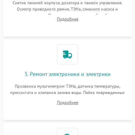
Снятие панелей корпуса, дозатора и панели управления.
Осмотр приводного ремня, ТЭНа, сливного насоса и
амортизаторов. Проверка подшипников барабана и
Подробнее
крестовины на износ, а манжеты люка на разрывы.
3. Ремонт электроники и электрики
Прозвонка мультиметром ТЭНа, датчика температуры,
прессостата и клапанов залива воды. Пайка поврежденных
дорожек или замена симисторов на плате управления.
Подробнее
Восстановление целостности проводки и контактов.