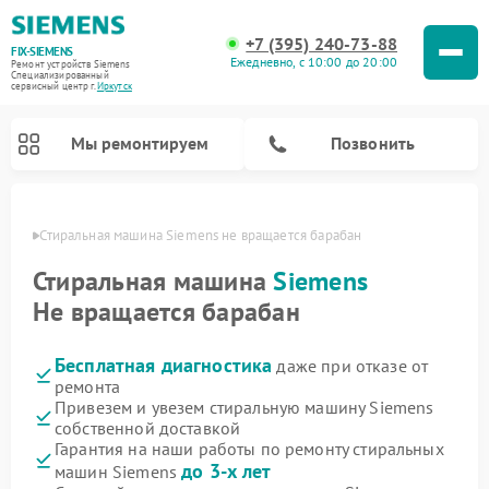
+7 (395) 240-73-88
FIX-SIEMENS
Ежедневно, с 10:00 до 20:00
Ремонт устройств Siemens
Специализированный
cервисный центр г.
Иркутск
Мы ремонтируем
Позвонить
утске
Стиральная машина Siemens не вращается барабан
Стиральная машина
Siemens
Не вращается барабан
Бесплатная диагностика
даже при отказе от
ремонта
Привезем и увезем стиральную машину Siemens
собственной доставкой
Ремонт посудомоечных машин Siemens
Ремонт варочных панелей Siemens
Ремонт микроволновых печей Siemens
Ремонт холодильных камер Siemens
Ремонт морозильных камер Siemens
Ремонт холодильников Siemens
Ремонт водонагревателей Siemens
Ремонт духовых шкафов Siemens
Ремонт парогенераторов Siemens
Гарантия на наши работы по ремонту стиральных
до 3-х лет
машин Siemens