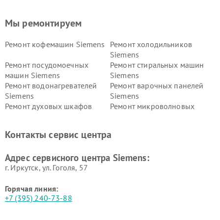
Мы ремонтируем
Ремонт кофемашин Siemens
Ремонт холодильников
Siemens
Ремонт посудомоечных
Ремонт стиральных машин
машин Siemens
Siemens
Ремонт водонагревателей
Ремонт варочных панелей
Siemens
Siemens
Ремонт духовых шкафов
Ремонт микроволновых
Siemens
печей Siemens
Ремонт парогенераторов
Ремонт холодильных камер
Контакты сервис центра
Siemens
Siemens
Ремонт сервоприводов
Ремонт морозильных камер
Адрес сервисного центра Siemens:
Siemens
Siemens
г. Иркутск, ул. ​Гоголя, 57
Горячая линия:
+7 (395) 240-73-88