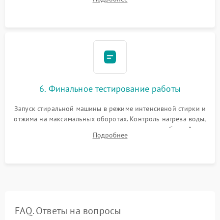
герметиком для предотвращения возможных протечек воды.
6. Финальное тестирование работы
Запуск стиральной машины в режиме интенсивной стирки и
отжима на максимальных оборотах. Контроль нагрева воды,
корректности слива, отсутствия излишних вибраций,
Подробнее
посторонних стуков и протечек под корпусом.
FAQ. Ответы на вопросы