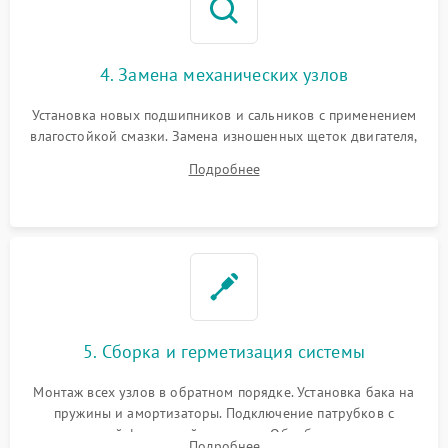
4. Замена механических узлов
Установка новых подшипников и сальников с применением
влагостойкой смазки. Замена изношенных щеток двигателя,
порванного ремня привода, неисправного сливного насоса
Подробнее
или поврежденной резиновой манжеты.
5. Сборка и герметизация системы
Монтаж всех узлов в обратном порядке. Установка бака на
пружины и амортизаторы. Подключение патрубков с
надежной фиксацией хомутами. Обработка стыков
Подробнее