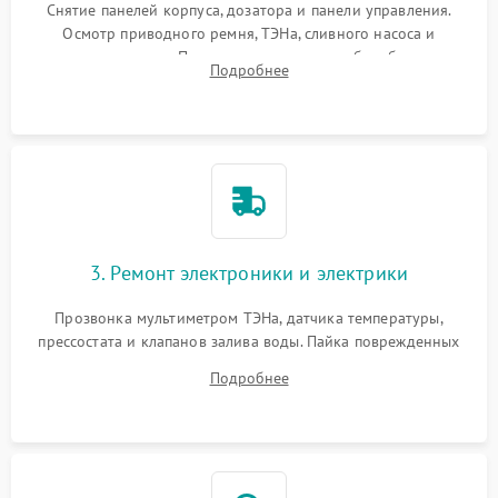
Снятие панелей корпуса, дозатора и панели управления.
Осмотр приводного ремня, ТЭНа, сливного насоса и
амортизаторов. Проверка подшипников барабана и
Подробнее
крестовины на износ, а манжеты люка на разрывы.
3. Ремонт электроники и электрики
Прозвонка мультиметром ТЭНа, датчика температуры,
прессостата и клапанов залива воды. Пайка поврежденных
дорожек или замена симисторов на плате управления.
Подробнее
Восстановление целостности проводки и контактов.