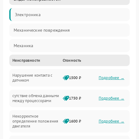
Электроника
Механические повреждения
Механика
Неисправности
Стоимость
Управление
Нарушение контакта с
Электропитание
1500 ₽
Подробнее →
датчиком
Датчики
сутствие обмена данными
1750 ₽
Подробнее →
между процессорами
Программное обеспечение
Некорректное
определение положения
1600 ₽
Подробнее →
двигателя