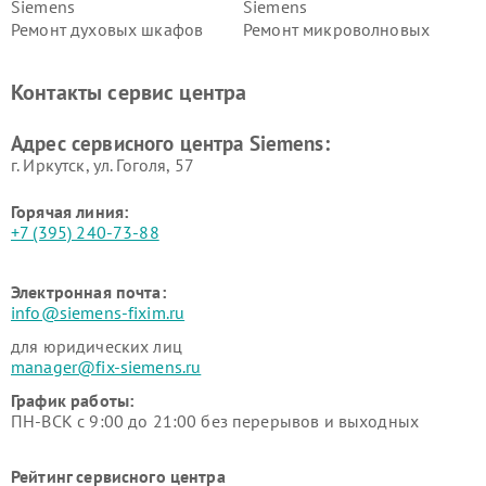
Siemens
Siemens
Ремонт духовых шкафов
Ремонт микроволновых
Siemens
печей Siemens
Ремонт парогенераторов
Ремонт холодильных камер
Контакты сервис центра
Siemens
Siemens
Ремонт сервоприводов
Ремонт морозильных камер
Адрес сервисного центра Siemens:
Siemens
Siemens
г. Иркутск, ул. ​Гоголя, 57
Горячая линия:
+7 (395) 240-73-88
Электронная почта:
info@siemens-fixim.ru
для юридических лиц
manager@fix-siemens.ru
График работы:
ПН-ВСК с 9:00 до 21:00 без перерывов и выходных
Рейтинг сервисного центра