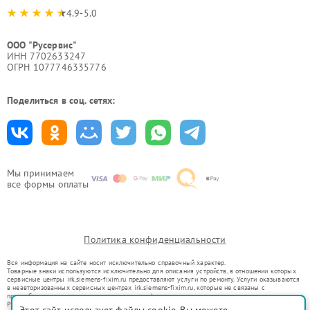
4.9-5.0
ООО "Русервис"
ИНН 7702633247
ОГРН 1077746335776
Поделиться в соц. сетях:
Мы принимаем
все формы оплаты
Политика конфиденциальности
Вся информация на сайте носит исключительно справочный характер.
Товарные знаки используются исключительно для описания устройств, в отношении которых
сервисные центры irk.siemens-fixim.ru предоставляют услуги по ремонту. Услуги оказываются
в неавторизованных сервисных центрах irk.siemens-fixim.ru, которые не связаны с
правообладателями товарных знаков или их официальными представителями.
Ремонт осуществляется для устройств, уже введенных в гражданский оборот в соответствии