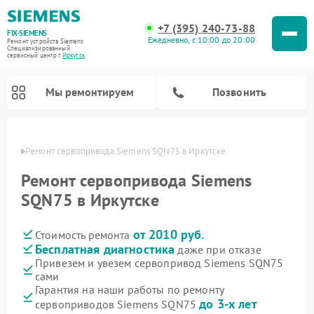
+7 (395) 240-73-88
FIX-SIEMENS
Ежедневно, с 10:00 до 20:00
Ремонт устройств Siemens
Специализированный
cервисный центр г.
Иркутск
Мы ремонтируем
Позвонить
утске
Ремонт сервопривода Siemens SQN75 в Иркутске
Ремонт сервопривода Siemens
SQN75 в Иркутске
от 2010 руб.
Стоимость ремонта
Бесплатная диагностика
даже при отказе
Привезем и увезем сервопривод Siemens SQN75
сами
Ремонт посудомоечных машин Siemens
Ремонт водонагревателей Siemens
Ремонт духовых шкафов Siemens
Ремонт парогенераторов Siemens
Ремонт морозильных камер Siemens
Ремонт холодильников Siemens
Ремонт стиральных машин Siemens
Ремонт варочных панелей Siemens
Ремонт микроволновых печей Siemens
Ремонт холодильных камер Siemens
Гарантия на наши работы по ремонту
до 3-х лет
сервоприводов Siemens SQN75