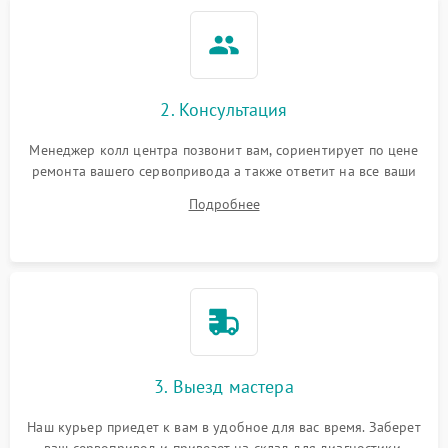
Повреждение кабеля
1500 ₽
Подробнее →
питания
Неисправность
2. Консультация
2250 ₽
Подробнее →
управляющего модуля
Менеджер колл центра позвонит вам, сориентирует по цене
ремонта вашего сервопривода а также ответит на все ваши
Повреждение обмок
2500 ₽
Подробнее →
двигателя
вопросы.
Подробнее
Проблемы с
1750 ₽
Подробнее →
синхронизацией
3. Выезд мастера
Наш курьер приедет к вам в удобное для вас время. Заберет
ваш сервопривод и привезет на склад для диагностики.