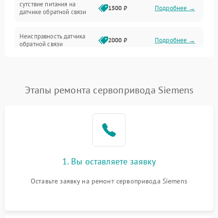
сутствие питания на
1500 ₽
Подробнее →
датчике обратной связи
Неисправность датчика
2000 ₽
Подробнее →
обратной связи
Неисправность датчика
1750 ₽
Подробнее →
температуры
Этапы ремонта сервопривода Siemens
Перегорание обмки
2500 ₽
Подробнее →
статора
Размагничивание или
разрушение магнитов
2400 ₽
Подробнее →
рора
1. Вы оставляете заявку
Перя питания или его
1750 ₽
Подробнее →
нестабильность
Оставьте заявку на ремонт сервопривода Siemens
Поломка датчика
2000 ₽
Подробнее →
положения