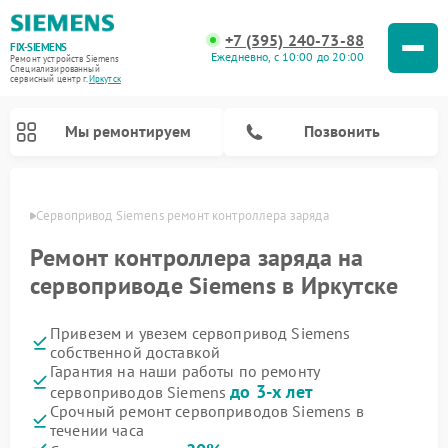
+7 (395) 240-73-88
FIX-SIEMENS
Ежедневно, с 10:00 до 20:00
Ремонт устройств Siemens
Специализированный
cервисный центр г.
Иркутск
Мы ремонтируем
Позвонить
утске
Сервопривод Siemens ремонт контроллера заряда
Ремонт контроллера заряда на
сервоприводе Siemens в Иркутске
Привезем и увезем сервопривод Siemens
собственной доставкой
Гарантия на наши работы по ремонту
до 3-х лет
сервоприводов Siemens
Ремонт посудомоечных машин Siemens
Ремонт водонагревателей Siemens
Ремонт духовых шкафов Siemens
Ремонт парогенераторов Siemens
Ремонт морозильных камер Siemens
Ремонт холодильников Siemens
Ремонт стиральных машин Siemens
Ремонт варочных панелей Siemens
Ремонт микроволновых печей Siemens
Ремонт холодильных камер Siemens
Срочный ремонт сервоприводов Siemens в
течении часа