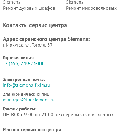
Siemens
Siemens
Ремонт духовых шкафов
Ремонт микроволновых
Siemens
печей Siemens
Ремонт парогенераторов
Ремонт холодильных камер
Контакты сервис центра
Siemens
Siemens
Ремонт сервоприводов
Ремонт морозильных камер
Адрес сервисного центра Siemens:
Siemens
Siemens
г. Иркутск, ул. ​Гоголя, 57
Горячая линия:
+7 (395) 240-73-88
Электронная почта:
info@siemens-fixim.ru
для юридических лиц
manager@fix-siemens.ru
График работы:
ПН-ВСК с 9:00 до 21:00 без перерывов и выходных
Рейтинг сервисного центра