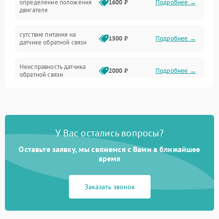
определение положения
1600 ₽
Подробнее →
двигателя
сутствие питания на
1500 ₽
Подробнее →
датчике обратной связи
Неисправность датчика
2000 ₽
Подробнее →
обратной связи
Неисправность датчика
1750 ₽
Подробнее →
температуры
У Вас остались вопросы?
Перегорание обмки
2500 ₽
Подробнее →
статора
Оставьте заявку, мы свяжемся с Вами в ближайшее
время
Размагничивание или
разрушение магнитов
2400 ₽
Подробнее →
рора
Заказать звонок
Перя питания или его
1750 ₽
Подробнее →
нестабильность