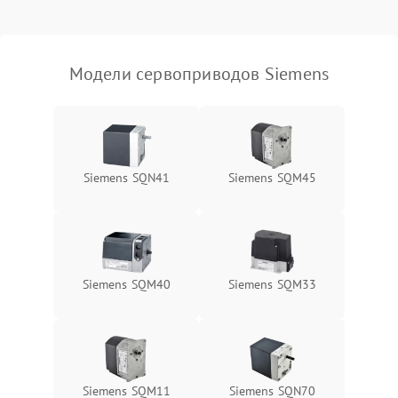
Поломка датчика
2000 ₽
Подробнее →
положения
Модели сервоприводов Siemens
Повреждение кабеля
1500 ₽
Подробнее →
питания
Неисправность
2250 ₽
Подробнее →
управляющего модуля
Siemens SQN41
Siemens SQM45
Повреждение обмок
2500 ₽
Подробнее →
двигателя
Проблемы с
1750 ₽
Подробнее →
синхронизацией
Siemens SQM40
Siemens SQM33
Siemens SQM11
Siemens SQN70