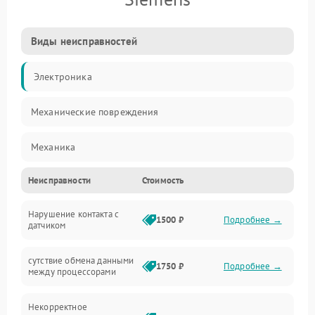
Виды неисправностей
Электроника
Механические повреждения
Механика
Неисправности
Стоимость
Управление
Нарушение контакта с
Электропитание
1500 ₽
Подробнее →
датчиком
Датчики
сутствие обмена данными
1750 ₽
Подробнее →
между процессорами
Программное обеспечение
Некорректное