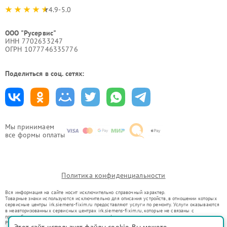
4.9-5.0
ООО "Русервис"
ИНН 7702633247
ОГРН 1077746335776
Поделиться в соц. сетях:
Мы принимаем
все формы оплаты
Политика конфиденциальности
Вся информация на сайте носит исключительно справочный характер.
Товарные знаки используются исключительно для описания устройств, в отношении которых
сервисные центры irk.siemens-fixim.ru предоставляют услуги по ремонту. Услуги оказываются
в неавторизованных сервисных центрах irk.siemens-fixim.ru, которые не связаны с
правообладателями товарных знаков или их официальными представителями.
Ремонт осуществляется для устройств, уже введенных в гражданский оборот в соответствии