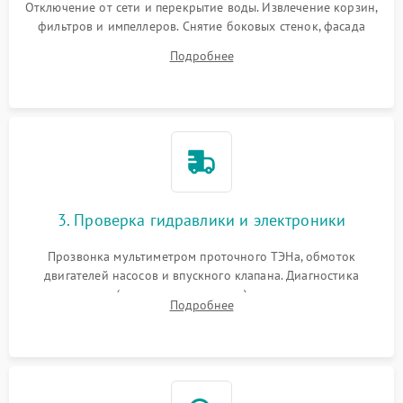
Отключение от сети и перекрытие воды. Извлечение корзин,
фильтров и импеллеров. Снятие боковых стенок, фасада
дверцы или нижнего поддона для прямого доступа к
Подробнее
циркуляционному насосу, ТЭНу и сливной помпе.
3. Проверка гидравлики и электроники
Прозвонка мультиметром проточного ТЭНа, обмоток
двигателей насосов и впускного клапана. Диагностика
прессостата (датчика уровня воды), датчика мутности,
Подробнее
концевика дверцы и электронного модуля управления.