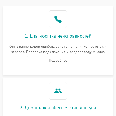
Не работает сушилка
2100 ₽
Подробнее →
Сбои в работе таймера
1700 ₽
Подробнее →
Проблемы с
2100 ₽
Подробнее →
1. Диагностика неисправностей
циркуляционным насосом
Считывание кодов ошибок, осмотр на наличие протечек и
засоров. Проверка подключения к водопроводу. Анализ
жалоб на отсутствие слива, нагрева, вращения
Подробнее
разбрызгивателей или срабатывание системы защиты
аквастоп.
2. Демонтаж и обеспечение доступа