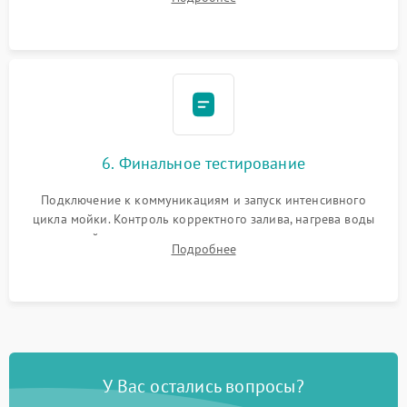
сборка корпуса и установка датчика поплавка.
6. Финальное тестирование
Подключение к коммуникациям и запуск интенсивного
цикла мойки. Контроль корректного залива, нагрева воды
до нужной температуры, отсутствия посторонних шумов,
Подробнее
штатного слива и абсолютной сухости в поддоне.
У Вас остались вопросы?