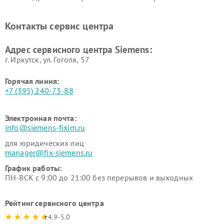
Siemens
печей Siemens
Ремонт парогенераторов
Ремонт холодильных камер
Контакты сервис центра
Siemens
Siemens
Ремонт сервоприводов
Ремонт морозильных камер
Адрес сервисного центра Siemens:
Siemens
Siemens
г. Иркутск, ул. ​Гоголя, 57
Горячая линия:
+7 (395) 240-73-88
Электронная почта:
info@siemens-fixim.ru
для юридических лиц
manager@fix-siemens.ru
График работы:
ПН-ВСК с 9:00 до 21:00 без перерывов и выходных
Рейтинг сервисного центра
4.9-5.0