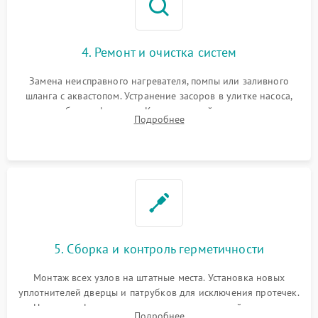
4. Ремонт и очистка систем
Замена неисправного нагревателя, помпы или заливного
шланга с аквастопом. Устранение засоров в улитке насоса,
патрубках и фильтрах. Компонентный ремонт платы
Подробнее
управления, восстановление поврежденной проводки.
5. Сборка и контроль герметичности
Монтаж всех узлов на штатные места. Установка новых
уплотнителей дверцы и патрубков для исключения протечек.
Надежная фиксация хомутов гидравлической системы,
Подробнее