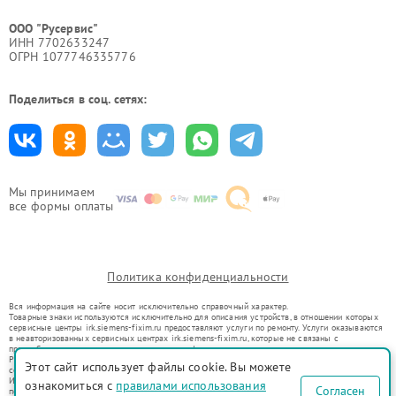
ООО "Русервис"
ИНН 7702633247
ОГРН 1077746335776
Поделиться в соц. сетях:
Мы принимаем
все формы оплаты
Политика конфиденциальности
Вся информация на сайте носит исключительно справочный характер.
Товарные знаки используются исключительно для описания устройств, в отношении которых
сервисные центры irk.siemens-fixim.ru предоставляют услуги по ремонту. Услуги оказываются
в неавторизованных сервисных центрах irk.siemens-fixim.ru, которые не связаны с
правообладателями товарных знаков или их официальными представителями.
Ремонт осуществляется для устройств, уже введенных в гражданский оборот в соответствии
Этот сайт использует файлы cookie. Вы можете
со статьей 1487 ГК РФ.
Использование товарных знаков не преследует цели индивидуализации услуг или введения
ознакомиться с
правилами использования
Согласен
потребителей в заблуждение, а служит для информирования о предоставляемых услугах по