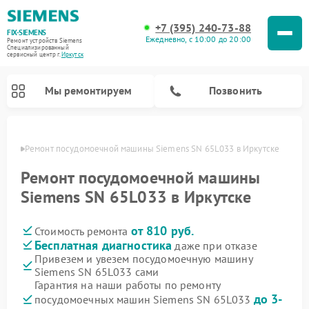
+7 (395) 240-73-88
FIX-SIEMENS
Ежедневно, с 10:00 до 20:00
Ремонт устройств Siemens
Специализированный
cервисный центр г.
Иркутск
Мы ремонтируем
Позвонить
утске
Ремонт посудомоечной машины Siemens SN 65L033 в Иркутске
Ремонт посудомоечной машины
Siemens SN 65L033 в Иркутске
от 810 руб.
Стоимость ремонта
Бесплатная диагностика
даже при отказе
Привезем и увезем посудомоечную машину
Siemens SN 65L033 сами
Ремонт стиральных машин Siemens
Ремонт варочных панелей Siemens
Ремонт микроволновых печей Siemens
Ремонт холодильных камер Siemens
Ремонт морозильных камер Siemens
Ремонт холодильников Siemens
Ремонт водонагревателей Siemens
Ремонт духовых шкафов Siemens
Ремонт парогенераторов Siemens
Гарантия на наши работы по ремонту
до 3-
посудомоечных машин Siemens SN 65L033