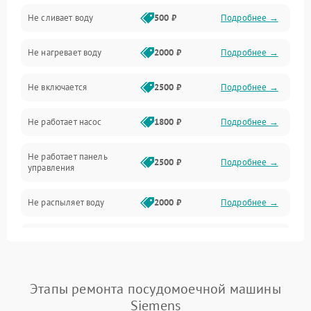
Не сливает воду
500 ₽
Подробнее →
Электропитание
Не нагревает воду
2000 ₽
Подробнее →
Датчики
Не включается
2500 ₽
Подробнее →
Нагрев
Не работает насос
1800 ₽
Подробнее →
Вода
Не работает панель
Гигиена
2500 ₽
Подробнее →
управления
Программное обеспечение
Не распыляет воду
2000 ₽
Подробнее →
Не запускается цикл
1800 ₽
Подробнее →
стирки
Проблемы с набором
Этапы ремонта посудомоечной машины
1800 ₽
Подробнее →
воды
Siemens