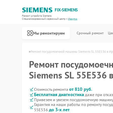
FIX-SIEMENS
Ремонт устройств Siemens
Специализированный cервисный центр г.
Иркутск
Мы ремонтируем
Срочный ремонт
Це
Siemens в Иркутске
Ремонт посудомоечной машины Siemens SL 55E536 в Ир
Ремонт посудомоеч
Siemens SL 55E536 
от 810 руб.
Стоимость ремонта
Бесплатная диагностика
даже при отказ
Привезем и увезем посудомоечную машину
Гарантия на наши работы по ремонту посу
до 3-х лет
55E536
Ремонт холодильников Siemens
Ремонт стиральных машин Siemens
Ремонт водонагревателей Siemens
Ремонт варочных панелей Siemens
Ремонт духовых шкафов Siemens
Ремонт микроволновых печей Siemens
Ремонт парогенераторов Siemens
Ремонт холодильных камер Siemens
Ремонт сервоприводов Siemens
Ремонт морозильных камер Siemens