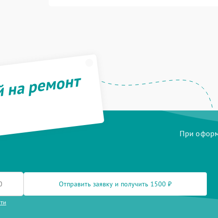
й на ремонт
При оформл
Отправить заявку и получить 1500 ₽
сти