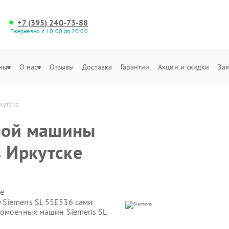
+7 (395) 240-73-88
Ежедневно, с 10:00 до 20:00
ны
О нас
Отзывы
Доставка
Гарантии
Акции и скидки
Зая
кутске
ной машины
в Иркутске
е
 Siemens SL 55E536 сами
домоечных машин Siemens SL