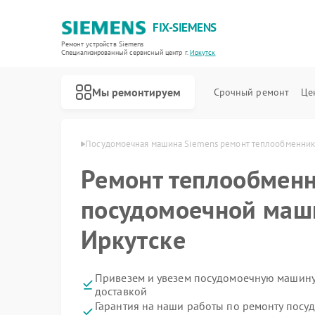
FIX-SIEMENS
Ремонт устройств Siemens
Специализированный cервисный центр г.
Иркутск
Мы ремонтируем
Срочный ремонт
Це
Siemens в Иркутске
Посудомоечная машина Siemens ремонт теплообменник
Ремонт теплообменн
посудомоечной маш
Иркутске
Привезем и увезем посудомоечную машину
доставкой
Гарантия на наши работы по ремонту пос
Ремонт холодильников Siemens
Ремонт стиральных машин Siemens
Ремонт водонагревателей Siemens
Ремонт варочных панелей Siemens
Ремонт духовых шкафов Siemens
Ремонт микроволновых печей Siemens
Ремонт парогенераторов Siemens
Ремонт холодильных камер Siemens
Ремонт сервоприводов Siemens
Ремонт морозильных камер Siemens