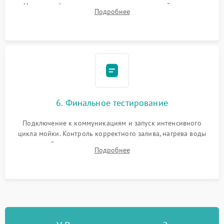
Надежная фиксация хомутов гидравлической системы,
Подробнее
сборка корпуса и установка датчика поплавка.
6. Финальное тестирование
Подключение к коммуникациям и запуск интенсивного
цикла мойки. Контроль корректного залива, нагрева воды
до нужной температуры, отсутствия посторонних шумов,
Подробнее
штатного слива и абсолютной сухости в поддоне.