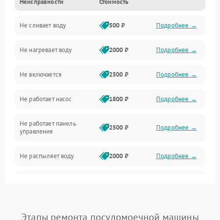
Неисправности
Стоимость
Управление
Не сливает воду
500 ₽
Подробнее →
Электропитание
Не нагревает воду
2000 ₽
Подробнее →
Датчики
Не включается
2500 ₽
Подробнее →
Нагрев
Не работает насос
1800 ₽
Подробнее →
Вода
Не работает панель
Гигиена
2500 ₽
Подробнее →
управления
Программное обеспечение
Не распыляет воду
2000 ₽
Подробнее →
Не запускается цикл
1800 ₽
Подробнее →
стирки
Проблемы с набором
Этапы ремонта посудомоечной машины
1800 ₽
Подробнее →