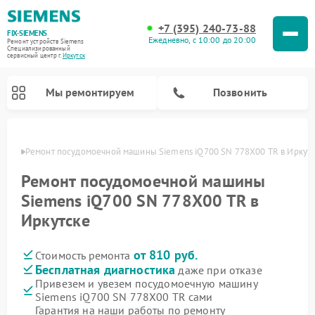
+7 (395) 240-73-88
FIX-SIEMENS
Ежедневно, с 10:00 до 20:00
Ремонт устройств Siemens
Специализированный
cервисный центр г.
Иркутск
Мы ремонтируем
Позвонить
утске
Ремонт посудомоечной машины Siemens iQ700 SN 778X00 TR в Иркут
Ремонт посудомоечной машины
Siemens iQ700 SN 778X00 TR в
Иркутске
от 810 руб.
Стоимость ремонта
Бесплатная диагностика
даже при отказе
Привезем и увезем посудомоечную машину
Ремонт стиральных машин Siemens
Ремонт варочных панелей Siemens
Ремонт микроволновых печей Siemens
Ремонт холодильных камер Siemens
Ремонт морозильных камер Siemens
Ремонт холодильников Siemens
Ремонт водонагревателей Siemens
Ремонт духовых шкафов Siemens
Ремонт парогенераторов Siemens
Siemens iQ700 SN 778X00 TR сами
Гарантия на наши работы по ремонту