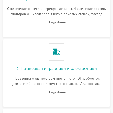
Отключение от сети и перекрытие воды. Извлечение корзин,
фильтров и импеллеров. Снятие боковых стенок, фасада
дверцы или нижнего поддона для прямого доступа к
Подробнее
циркуляционному насосу, ТЭНу и сливной помпе.
3. Проверка гидравлики и электроники
Прозвонка мультиметром проточного ТЭНа, обмоток
двигателей насосов и впускного клапана. Диагностика
прессостата (датчика уровня воды), датчика мутности,
Подробнее
концевика дверцы и электронного модуля управления.