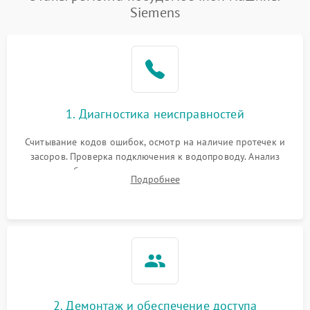
воды
Siemens
Не работает сушилка
2100 ₽
Подробнее →
Сбои в работе таймера
1700 ₽
Подробнее →
Проблемы с
2100 ₽
Подробнее →
1. Диагностика неисправностей
циркуляционным насосом
Считывание кодов ошибок, осмотр на наличие протечек и
засоров. Проверка подключения к водопроводу. Анализ
жалоб на отсутствие слива, нагрева, вращения
Подробнее
разбрызгивателей или срабатывание системы защиты
аквастоп.
2. Демонтаж и обеспечение доступа