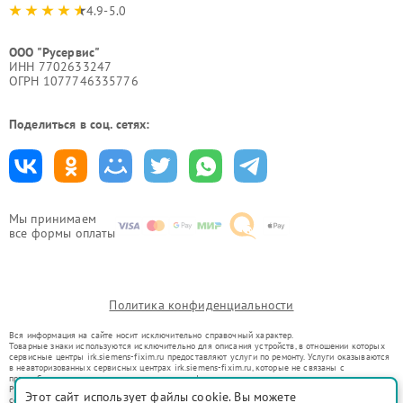
4.9-5.0
ООО "Русервис"
ИНН 7702633247
ОГРН 1077746335776
Поделиться в соц. сетях:
Мы принимаем
все формы оплаты
Политика конфиденциальности
Вся информация на сайте носит исключительно справочный характер.
Товарные знаки используются исключительно для описания устройств, в отношении которых
сервисные центры irk.siemens-fixim.ru предоставляют услуги по ремонту. Услуги оказываются
в неавторизованных сервисных центрах irk.siemens-fixim.ru, которые не связаны с
правообладателями товарных знаков или их официальными представителями.
Ремонт осуществляется для устройств, уже введенных в гражданский оборот в соответствии
Этот сайт использует файлы cookie. Вы можете
со статьей 1487 ГК РФ.