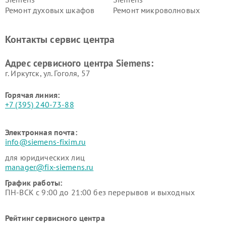
Ремонт духовых шкафов
Ремонт микроволновых
Siemens
печей Siemens
Ремонт парогенераторов
Ремонт холодильных камер
Контакты сервис центра
Siemens
Siemens
Ремонт сервоприводов
Ремонт морозильных камер
Адрес сервисного центра Siemens:
Siemens
Siemens
г. Иркутск, ул. ​Гоголя, 57
Горячая линия:
+7 (395) 240-73-88
Электронная почта:
info@siemens-fixim.ru
для юридических лиц
manager@fix-siemens.ru
График работы:
ПН-ВСК с 9:00 до 21:00 без перерывов и выходных
Рейтинг сервисного центра