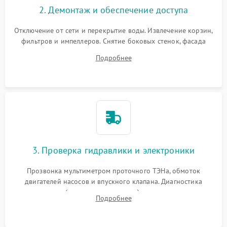
2. Демонтаж и обеспечение доступа
Отключение от сети и перекрытие воды. Извлечение корзин,
фильтров и импеллеров. Снятие боковых стенок, фасада
дверцы или нижнего поддона для прямого доступа к
Подробнее
циркуляционному насосу, ТЭНу и сливной помпе.
3. Проверка гидравлики и электроники
Прозвонка мультиметром проточного ТЭНа, обмоток
двигателей насосов и впускного клапана. Диагностика
прессостата (датчика уровня воды), датчика мутности,
Подробнее
концевика дверцы и электронного модуля управления.