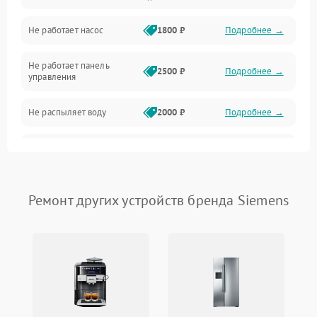
Не работает насос
1800 ₽
Подробнее →
Вода
Не работает панель
Гигиена
2500 ₽
Подробнее →
управления
Программное обеспечение
Не распыляет воду
2000 ₽
Подробнее →
Не запускается цикл
1800 ₽
Подробнее →
стирки
Проблемы с набором
Ремонт других устройств бренда Siemens
1800 ₽
Подробнее →
воды
Не работает сушилка
2100 ₽
Подробнее →
Сбои в работе таймера
1700 ₽
Подробнее →
Проблемы с