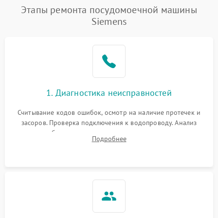
Этапы ремонта посудомоечной машины
Siemens
1. Диагностика неисправностей
Считывание кодов ошибок, осмотр на наличие протечек и
засоров. Проверка подключения к водопроводу. Анализ
жалоб на отсутствие слива, нагрева, вращения
Подробнее
разбрызгивателей или срабатывание системы защиты
аквастоп.