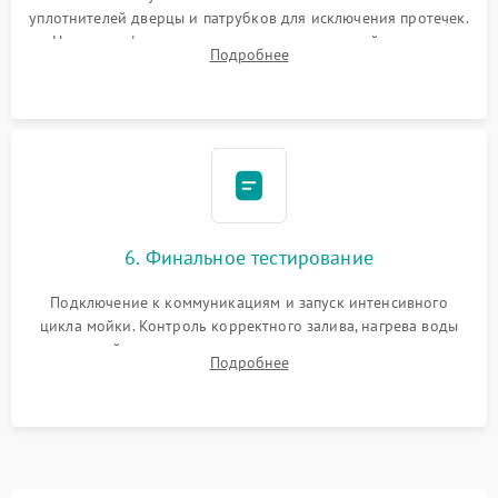
уплотнителей дверцы и патрубков для исключения протечек.
Надежная фиксация хомутов гидравлической системы,
Подробнее
сборка корпуса и установка датчика поплавка.
6. Финальное тестирование
Подключение к коммуникациям и запуск интенсивного
цикла мойки. Контроль корректного залива, нагрева воды
до нужной температуры, отсутствия посторонних шумов,
Подробнее
штатного слива и абсолютной сухости в поддоне.