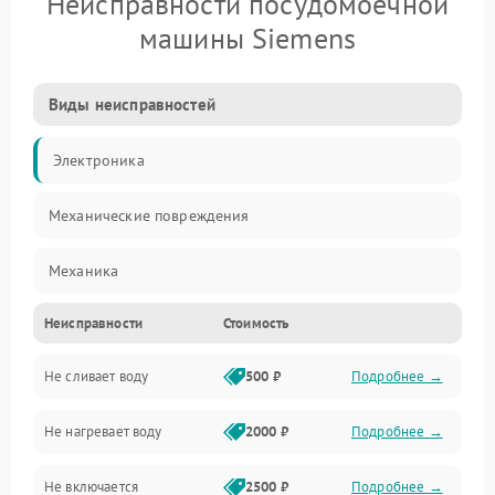
Неисправности посудомоечной
машины Siemens
Виды неисправностей
Электроника
Механические повреждения
Механика
Неисправности
Стоимость
Управление
Не сливает воду
500 ₽
Подробнее →
Электропитание
Не нагревает воду
2000 ₽
Подробнее →
Датчики
Не включается
2500 ₽
Подробнее →
Нагрев