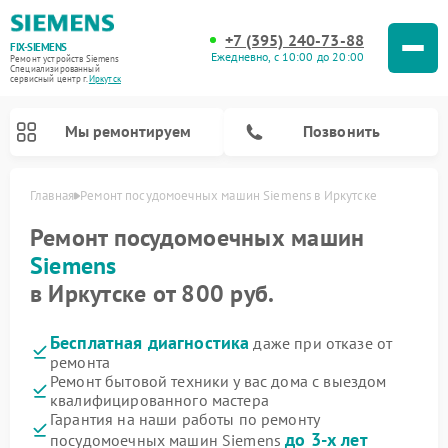
+7 (395) 240-73-88
FIX-SIEMENS
Ежедневно, с 10:00 до 20:00
Ремонт устройств Siemens
Специализированный
cервисный центр г.
Иркутск
Мы ремонтируем
Позвонить
Главная
Ремонт посудомоечных машин Siemens в Иркутске
Ремонт посудомоечных машин
Siemens
в Иркутске от 800 руб.
Бесплатная диагностика
даже при отказе от
ремонта
Ремонт бытовой техники у вас дома с выездом
квалифицированного мастера
Ремонт стиральных машин Siemens
Ремонт варочных панелей Siemens
Ремонт микроволновых печей Siemens
Ремонт холодильных камер Siemens
Ремонт морозильных камер Siemens
Ремонт холодильников Siemens
Ремонт водонагревателей Siemens
Ремонт духовых шкафов Siemens
Ремонт парогенераторов Siemens
Гарантия на наши работы по ремонту
до 3-х лет
посудомоечных машин Siemens