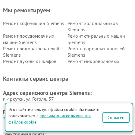
Мы ремонтируем
Ремонт кофемашин Siemens
Ремонт холодильников
Siemens
Ремонт посудомоечных
Ремонт стиральных машин
машин Siemens
Siemens
Ремонт водонагревателей
Ремонт варочных панелей
Siemens
Siemens
Ремонт духовых шкафов
Ремонт микроволновых
Siemens
печей Siemens
Ремонт парогенераторов
Ремонт холодильных камер
Контакты сервис центра
Siemens
Siemens
Ремонт сервоприводов
Ремонт морозильных камер
Адрес сервисного центра Siemens:
Siemens
Siemens
г. Иркутск, ул. ​Гоголя, 57
Этот сайт использует файлы cookie. Вы можете
Горячая линия:
ознакомиться с
правилами использования
+7 (395) 240-73-88
Согласен
файлов cookie
Электронная почта: