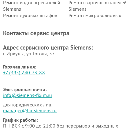
Ремонт водонагревателей
Ремонт варочных панелей
Siemens
Siemens
Ремонт духовых шкафов
Ремонт микроволновых
Siemens
печей Siemens
Ремонт парогенераторов
Ремонт холодильных камер
Контакты сервис центра
Siemens
Siemens
Ремонт сервоприводов
Ремонт морозильных камер
Адрес сервисного центра Siemens:
Siemens
Siemens
г. Иркутск, ул. ​Гоголя, 57
Горячая линия:
+7 (395) 240-73-88
Электронная почта:
info@siemens-fixim.ru
для юридических лиц
manager@fix-siemens.ru
График работы:
ПН-ВСК с 9:00 до 21:00 без перерывов и выходных