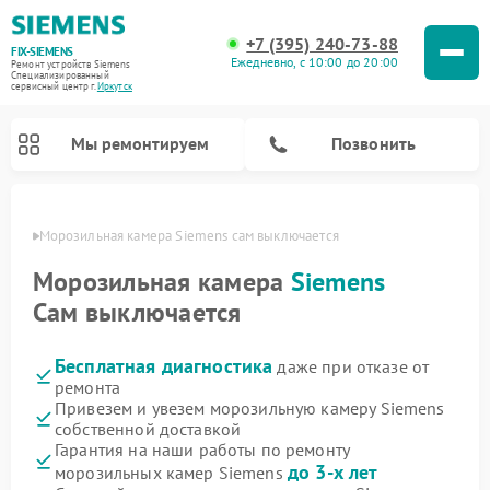
+7 (395) 240-73-88
FIX-SIEMENS
Ежедневно, с 10:00 до 20:00
Ремонт устройств Siemens
Специализированный
cервисный центр г.
Иркутск
Мы ремонтируем
Позвонить
утске
Морозильная камера Siemens сам выключается
Морозильная камера
Siemens
Сам выключается
Бесплатная диагностика
даже при отказе от
ремонта
Привезем и увезем морозильную камеру Siemens
собственной доставкой
Ремонт посудомоечных машин Siemens
Ремонт водонагревателей Siemens
Ремонт духовых шкафов Siemens
Ремонт парогенераторов Siemens
Ремонт холодильников Siemens
Ремонт стиральных машин Siemens
Ремонт варочных панелей Siemens
Ремонт микроволновых печей Siemens
Ремонт холодильных камер Siemens
Гарантия на наши работы по ремонту
до 3-х лет
морозильных камер Siemens