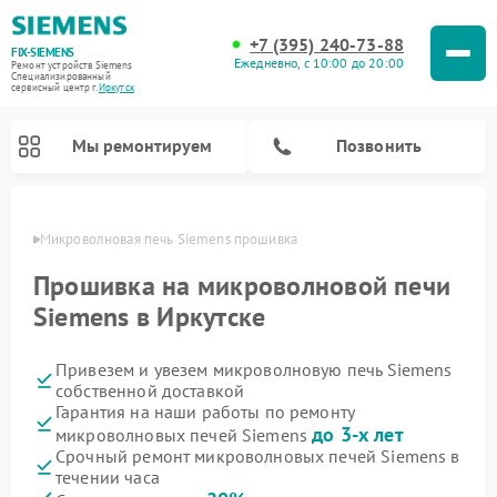
+7 (395) 240-73-88
FIX-SIEMENS
Ежедневно, с 10:00 до 20:00
Ремонт устройств Siemens
Специализированный
cервисный центр г.
Иркутск
Мы ремонтируем
Позвонить
утске
Микроволновая печь Siemens прошивка
Прошивка на микроволновой печи
Siemens в Иркутске
Привезем и увезем микроволновую печь Siemens
собственной доставкой
Гарантия на наши работы по ремонту
до 3-х лет
микроволновых печей Siemens
Ремонт посудомоечных машин Siemens
Ремонт водонагревателей Siemens
Ремонт духовых шкафов Siemens
Ремонт холодильных камер Siemens
Ремонт морозильных камер Siemens
Ремонт холодильников Siemens
Ремонт стиральных машин Siemens
Ремонт варочных панелей Siemens
Ремонт парогенераторов Siemens
Срочный ремонт микроволновых печей Siemens в
течении часа