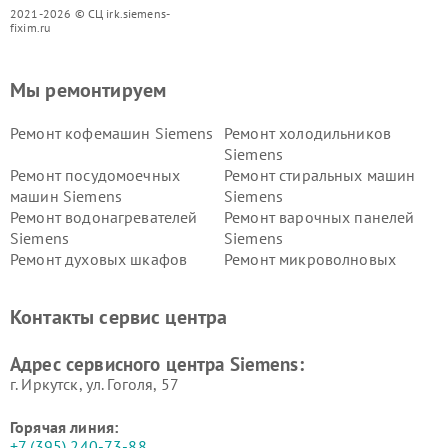
2021-2026 © СЦ irk.siemens-
fixim.ru
Мы ремонтируем
Ремонт кофемашин Siemens
Ремонт холодильников
Siemens
Ремонт посудомоечных
Ремонт стиральных машин
машин Siemens
Siemens
Ремонт водонагревателей
Ремонт варочных панелей
Siemens
Siemens
Ремонт духовых шкафов
Ремонт микроволновых
Siemens
печей Siemens
Ремонт парогенераторов
Ремонт холодильных камер
Контакты сервис центра
Siemens
Siemens
Ремонт сервоприводов
Ремонт морозильных камер
Адрес сервисного центра Siemens:
Siemens
Siemens
г. Иркутск, ул. ​Гоголя, 57
Горячая линия:
+7 (395) 240-73-88