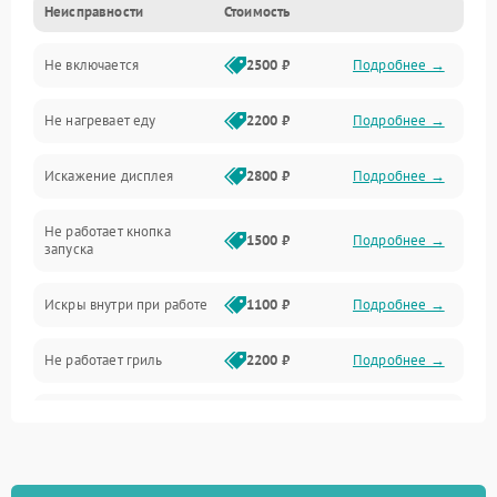
Неисправности
Стоимость
Дверца и корпус
Не включается
2500 ₽
Подробнее →
Механика и внутренние элементы
Не нагревает еду
2200 ₽
Подробнее →
Механические повреждения
Искажение дисплея
2800 ₽
Подробнее →
Питание и запуск
Не работает кнопка
Нагрев и приготовление
1500 ₽
Подробнее →
запуска
Программное обеспечение
Искры внутри при работе
1100 ₽
Подробнее →
Не работает гриль
2200 ₽
Подробнее →
Перегрев или отключение
2400 ₽
Подробнее →
во время работы
Появление запаха гари
2400 ₽
Подробнее →