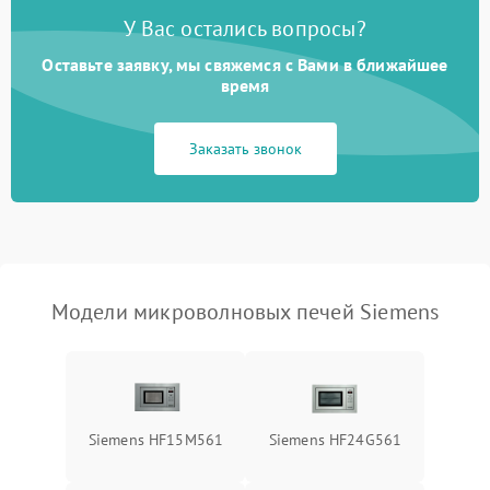
У Вас остались вопросы?
Проблемы с вентилятором
2000 ₽
Подробнее →
Оставьте заявку, мы свяжемся с Вами в ближайшее
время
Поломка системы
2200 ₽
Подробнее →
охлаждения
Заказать звонок
Не работают сенсорные
2400 ₽
Подробнее →
кнопки
Не горит подсветка
2000 ₽
Подробнее →
Сломался трансформатор
1000 ₽
Подробнее →
Модели микроволновых печей Siemens
Siemens HF15M561
Siemens HF24G561