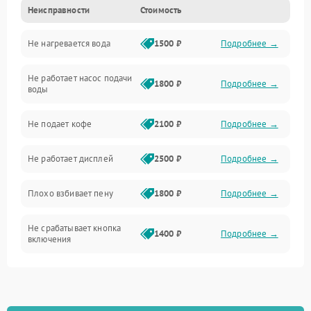
Неисправности
Стоимость
Прочие неисправности
Не нагревается вода
1500 ₽
Подробнее →
Включение и работа
Не работает насос подачи
Проблемы с водой
1800 ₽
Подробнее →
воды
Проблемы с капучинатором и паром
Не подает кофе
2100 ₽
Подробнее →
Управление и электроника
Не работает дисплей
2500 ₽
Подробнее →
Программное обеспечение
Плохо взбивает пену
1800 ₽
Подробнее →
Не срабатывает кнопка
1400 ₽
Подробнее →
включения
Запах гари при работе
1800 ₽
Подробнее →
Постоянные сбои в работе
1500 ₽
Подробнее →