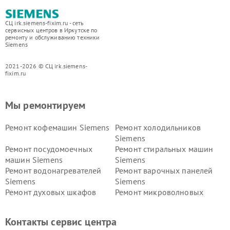
СЦ irk.siemens-fixim.ru - сеть
сервисных центров в Иркутске по
ремонту и обслуживанию техники
Siemens
2021-2026 © СЦ irk.siemens-
fixim.ru
Мы ремонтируем
Ремонт кофемашин Siemens
Ремонт холодильников
Siemens
Ремонт посудомоечных
Ремонт стиральных машин
машин Siemens
Siemens
Ремонт водонагревателей
Ремонт варочных панелей
Siemens
Siemens
Ремонт духовых шкафов
Ремонт микроволновых
Siemens
печей Siemens
Ремонт парогенераторов
Ремонт холодильных камер
Контакты сервис центра
Siemens
Siemens