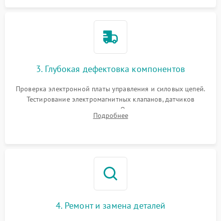
3. Глубокая дефектовка компонентов
Проверка электронной платы управления и силовых цепей.
Тестирование электромагнитных клапанов, датчиков
температуры и расходомера. Оценка степени износа
Подробнее
жерновов кофемолки, уплотнительных колец гидросистемы
и шестерней редуктора.
4. Ремонт и замена деталей