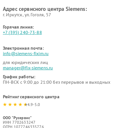
Ремонт сервоприводов
Ремонт морозильных камер
Адрес сервисного центра Siemens:
Siemens
Siemens
г. Иркутск, ул. ​Гоголя, 57
Горячая линия:
+7 (395) 240-73-88
Электронная почта:
info@siemens-fixim.ru
для юридических лиц
manager@fix-siemens.ru
График работы:
ПН-ВСК с 9:00 до 21:00 без перерывов и выходных
Рейтинг сервисного центра
4.9-5.0
ООО "Русервис"
ИНН 7702633247
ОГРН 1077746335776