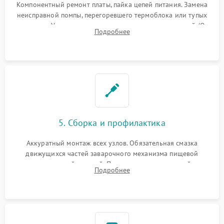
Компонентный ремонт платы, пайка цепей питания. Замена
неисправной помпы, перегоревшего термоблока или тупых
жерновов. Установка новых силиконовых уплотнителей (O-
Подробнее
ring) и тефлоновых трубок для надежного устранения
протечек.
5. Сборка и профилактика
Аккуратный монтаж всех узлов. Обязательная смазка
движущихся частей заварочного механизма пищевой
силиконовой смазкой. Проведение программной
Подробнее
декальцинации и очистки системы от кофейных масел.
Надежная фиксация всех соединений.