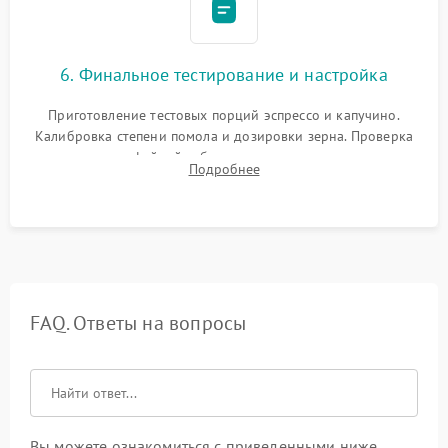
6. Финальное тестирование и настройка
Приготовление тестовых порций эспрессо и капучино.
Калибровка степени помола и дозировки зерна. Проверка
плотности кофейной таблетки, температуры напитка и
Подробнее
качества молочной пены. Контроль отсутствия посторонних
шумов и протечек.
FAQ. Ответы на вопросы
Вы можете ознакомиться с приведенными ниже