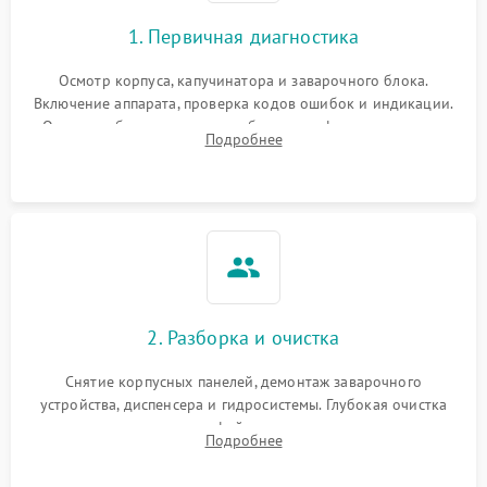
1. Первичная диагностика
Осмотр корпуса, капучинатора и заварочного блока.
Включение аппарата, проверка кодов ошибок и индикации.
Оценка работы помпы, термоблока и кофемолки на слух.
Подробнее
Измерение температуры и давления воды для выявления
локализации поломки.
2. Разборка и очистка
Снятие корпусных панелей, демонтаж заварочного
устройства, диспенсера и гидросистемы. Глубокая очистка
внутренних узлов от кофейных масел, жмыха и накипи.
Подробнее
Промывка дренажных каналов и фильтров с использованием
специализированной химии.