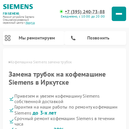
+7 (395) 240-73-88
FIX-SIEMENS
Ежедневно, с 10:00 до 20:00
Ремонт устройств Siemens
Специализированный
cервисный центр г.
Иркутск
Мы ремонтируем
Позвонить
утске
Кофемашина Siemens замена трубок
Замена трубок на кофемашине
Siemens в Иркутске
Привезем и увезем кофемашину Siemens
собственной доставкой
Гарантия на наши работы по ремонту кофемашин
до 3-х лет
Siemens
Ремонт холодильников Siemens
Ремонт стиральных машин Siemens
Ремонт варочных панелей Siemens
Ремонт микроволновых печей Siemens
Ремонт холодильных камер Siemens
Ремонт морозильных камер Siemens
Ремонт посудомоечных машин Siemens
Ремонт водонагревателей Siemens
Ремонт духовых шкафов Siemens
Ремонт парогенераторов Siemens
Срочный ремонт кофемашин Siemens в течении
часа