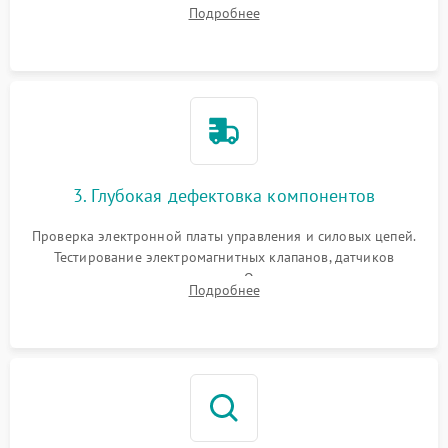
внутренних узлов от кофейных масел, жмыха и накипи.
Подробнее
Промывка дренажных каналов и фильтров с использованием
специализированной химии.
3. Глубокая дефектовка компонентов
Проверка электронной платы управления и силовых цепей.
Тестирование электромагнитных клапанов, датчиков
температуры и расходомера. Оценка степени износа
Подробнее
жерновов кофемолки, уплотнительных колец гидросистемы
и шестерней редуктора.