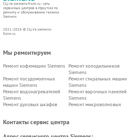
СЦ irk.siemens-fixim.ru - сеть
сервисных центров в Иркутске по
ремонту и обслуживанию техники
Siemens
2021-2026 © СЦ irk.siemens-
fixim.ru
Мы ремонтируем
Ремонт кофемашин Siemens
Ремонт холодильников
Siemens
Ремонт посудомоечных
Ремонт стиральных машин
машин Siemens
Siemens
Ремонт водонагревателей
Ремонт варочных панелей
Siemens
Siemens
Ремонт духовых шкафов
Ремонт микроволновых
Siemens
печей Siemens
Ремонт парогенераторов
Ремонт холодильных камер
Контакты сервис центра
Siemens
Siemens
Ремонт сервоприводов
Ремонт морозильных камер
Адрес сервисного центра Siemens:
Siemens
Siemens