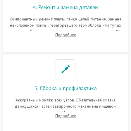
4. Ремонт и замена деталей
Компонентный ремонт платы, пайка цепей питания. Замена
неисправной помпы, перегоревшего термоблока или тупых
жерновов. Установка новых силиконовых уплотнителей (O-
Подробнее
ring) и тефлоновых трубок для надежного устранения
протечек.
5. Сборка и профилактика
Аккуратный монтаж всех узлов. Обязательная смазка
движущихся частей заварочного механизма пищевой
силиконовой смазкой. Проведение программной
Подробнее
декальцинации и очистки системы от кофейных масел.
Надежная фиксация всех соединений.