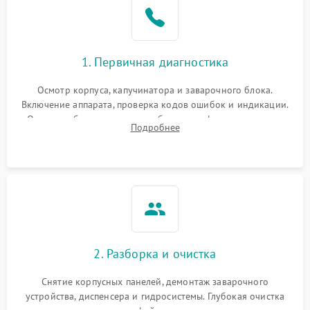
1. Первичная диагностика
Осмотр корпуса, капучинатора и заварочного блока.
Включение аппарата, проверка кодов ошибок и индикации.
Оценка работы помпы, термоблока и кофемолки на слух.
Подробнее
Измерение температуры и давления воды для выявления
локализации поломки.
2. Разборка и очистка
Снятие корпусных панелей, демонтаж заварочного
устройства, диспенсера и гидросистемы. Глубокая очистка