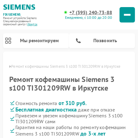
+7 (395) 240-73-88
FIX-SIEMENS
Ежедневно, с 10:00 до 20:00
Ремонт устройств Siemens
Специализированный
cервисный центр г.
Иркутск
Мы ремонтируем
Позвонить
утске
Ремонт кофемашины Siemens 3 s100 TI301209RW в Иркутске
Ремонт кофемашины Siemens 3
s100 TI301209RW в Иркутске
от 310 руб.
Стоимость ремонта
Бесплатная диагностика
даже при отказе
Привезем и увезем кофемашину Siemens 3 s100
TI301209RW сами
Ремонт холодильников Siemens
Ремонт стиральных машин Siemens
Ремонт варочных панелей Siemens
Ремонт микроволновых печей Siemens
Ремонт холодильных камер Siemens
Ремонт морозильных камер Siemens
Ремонт посудомоечных машин Siemens
Ремонт водонагревателей Siemens
Ремонт духовых шкафов Siemens
Ремонт парогенераторов Siemens
Гарантия на наши работы по ремонту кофемашин
до 3-х лет
Siemens 3 s100 TI301209RW