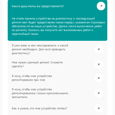
Какие документы вы предоставляете?
На этапе приема устройства на диагностику и последующий
ремонт вам будет предоставлен заказ-наряд с указанием страховых
обязательств на ваше устройство. Далее, после выполнения работ
по ремонту техники, вы получите акт выполненных работ и
гарантийный талон.
Я уже знаю в чем неисправность и какой
ремонт необходим. Для чего проводить
диагностику?
Мне нужен срочный ремонт. Сможете
сделать?
Я хочу, чтобы мое устройство
ремонтировали при мне.
Я хочу, чтобы мое устройство
ремонтировалось только оригинальными
запчастями.
Как я узнаю, что мое устройство готово?