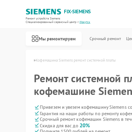
FIX-SIEMENS
Ремонт устройств Siemens
Специализированный cервисный центр г.
Иркутск
Мы ремонтируем
Срочный ремонт
Це
Siemens в Иркутске
Кофемашина Siemens ремонт системной платы
Ремонт системной п
кофемашине Siemens
Привезем и увезем кофемашину Siemens с
Гарантия на наши работы по ремонту коф
Срочный ремонт кофемашин Siemens в теч
20%
Скидка для вас до
Получите 1500 рублей на ремонт
Ремонт холодильников Siemens
Ремонт посудомоечных машин Siemens
Ремонт стиральных машин Siemens
Ремонт водонагревателей Siemens
Ремонт варочных панелей Siemens
Ремонт духовых шкафов Siemens
Ремонт микроволновых печей Siemens
Ремонт парогенераторов Siemens
Ремонт холодильных камер Siemens
Ремонт сервоприводов Siemens
Ремонт морозильных камер Siemens