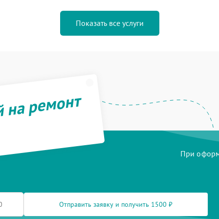
Показать все услуги
й на ремонт
При оформл
Отправить заявку и получить 1500 ₽