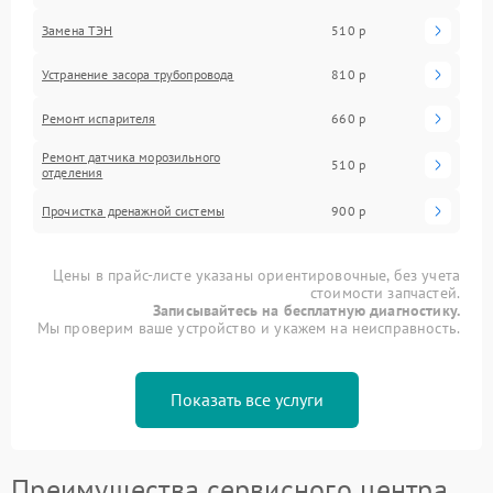
Замена ТЭН
510 р
Устранение засора трубопровода
810 р
Ремонт испарителя
660 р
Ремонт датчика морозильного
510 р
отделения
Прочистка дренажной системы
900 р
Цены в прайс-листе указаны ориентировочные, без учета
стоимости запчастей.
Записывайтесь на бесплатную диагностику.
Мы проверим ваше устройство и укажем на неисправность.
Показать все услуги
Преимущества сервисного центра