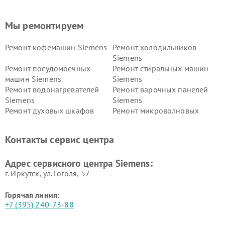
Мы ремонтируем
Ремонт кофемашин Siemens
Ремонт холодильников
Siemens
Ремонт посудомоечных
Ремонт стиральных машин
машин Siemens
Siemens
Ремонт водонагревателей
Ремонт варочных панелей
Siemens
Siemens
Ремонт духовых шкафов
Ремонт микроволновых
Siemens
печей Siemens
Ремонт парогенераторов
Ремонт холодильных камер
Контакты сервис центра
Siemens
Siemens
Ремонт сервоприводов
Ремонт морозильных камер
Адрес сервисного центра Siemens:
Siemens
Siemens
г. Иркутск, ул. ​Гоголя, 57
Горячая линия:
+7 (395) 240-73-88