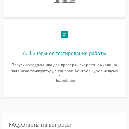
Подробнее
электронным весам. Контроль рабочего давления в системе.
6. Финальное тестирование работы
Запуск холодильника для проверки скорости выхода на
заданную температуру в камерах. Контроль уровня шума
компрессора, отсутствия обмерзания стенок и корректного
Подробнее
срабатывания системы автоматической оттайки.
FAQ. Ответы на вопросы