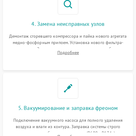
4. Замена неисправных узлов
Демонтаж сгоревшего компрессора и пайка нового агрегата
медно-фосфорным припоем. Установка нового фильтра-
осушителя. Замена изношенных вентиляторов обдува,
Подробнее
сломанных заслонок или поврежденных дверных петель.
5. Вакуумирование и заправка фреоном
Подключение вакуумного насоса для полного удаления
воздуха и влаги из контура. Заправка системы строго
дозированным объемом хладагента (R600a, R134a) по