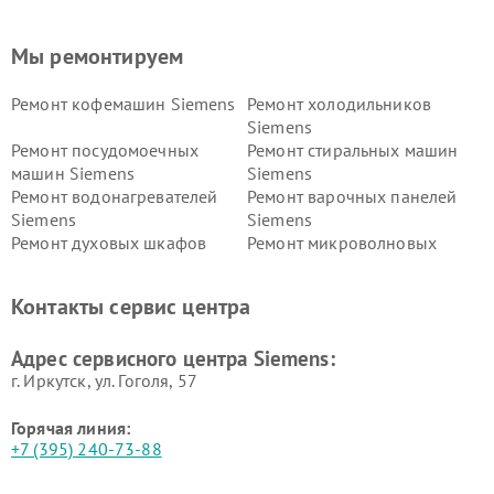
Мы ремонтируем
Ремонт кофемашин Siemens
Ремонт холодильников
Siemens
Ремонт посудомоечных
Ремонт стиральных машин
машин Siemens
Siemens
Ремонт водонагревателей
Ремонт варочных панелей
Siemens
Siemens
Ремонт духовых шкафов
Ремонт микроволновых
Siemens
печей Siemens
Ремонт парогенераторов
Ремонт холодильных камер
Контакты сервис центра
Siemens
Siemens
Ремонт сервоприводов
Ремонт морозильных камер
Адрес сервисного центра Siemens:
Siemens
Siemens
г. Иркутск, ул. ​Гоголя, 57
Горячая линия:
+7 (395) 240-73-88