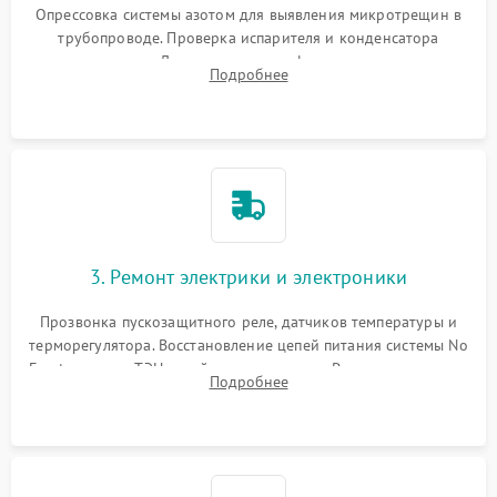
Опрессовка системы азотом для выявления микротрещин в
трубопроводе. Проверка испарителя и конденсатора
течеискателем. Демонтаж старого фильтра-осушителя и
Подробнее
продувка капиллярной трубки для устранения засоров.
3. Ремонт электрики и электроники
Прозвонка пускозащитного реле, датчиков температуры и
терморегулятора. Восстановление цепей питания системы No
Frost, включая ТЭН оттайки и вентилятор. Ремонт или замена
Подробнее
платы управления при сбоях алгоритмов.