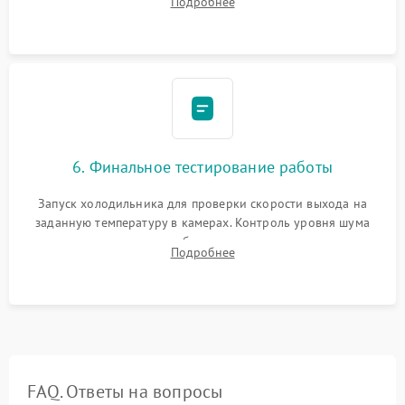
Подробнее
электронным весам. Контроль рабочего давления в системе.
6. Финальное тестирование работы
Запуск холодильника для проверки скорости выхода на
заданную температуру в камерах. Контроль уровня шума
компрессора, отсутствия обмерзания стенок и корректного
Подробнее
срабатывания системы автоматической оттайки.
FAQ. Ответы на вопросы