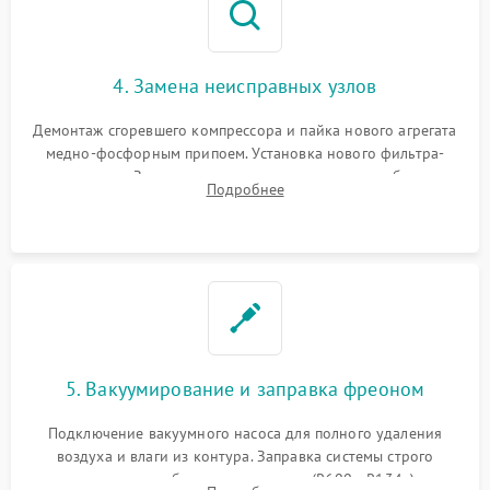
4. Замена неисправных узлов
Демонтаж сгоревшего компрессора и пайка нового агрегата
медно-фосфорным припоем. Установка нового фильтра-
осушителя. Замена изношенных вентиляторов обдува,
Подробнее
сломанных заслонок или поврежденных дверных петель.
5. Вакуумирование и заправка фреоном
Подключение вакуумного насоса для полного удаления
воздуха и влаги из контура. Заправка системы строго
дозированным объемом хладагента (R600a, R134a) по