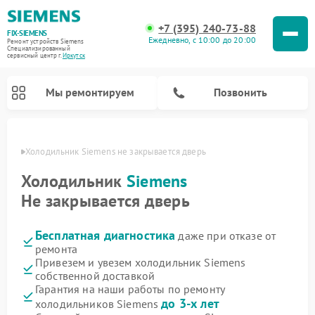
+7 (395) 240-73-88
FIX-SIEMENS
Ежедневно, с 10:00 до 20:00
Ремонт устройств Siemens
Специализированный
cервисный центр г.
Иркутск
Мы ремонтируем
Позвонить
утске
Холодильник Siemens не закрывается дверь
Холодильник
Siemens
Не закрывается дверь
Бесплатная диагностика
даже при отказе от
ремонта
Привезем и увезем холодильник Siemens
собственной доставкой
Ремонт стиральных машин Siemens
Ремонт варочных панелей Siemens
Ремонт микроволновых печей Siemens
Ремонт холодильных камер Siemens
Ремонт морозильных камер Siemens
Ремонт посудомоечных машин Siemens
Ремонт водонагревателей Siemens
Ремонт духовых шкафов Siemens
Ремонт парогенераторов Siemens
Гарантия на наши работы по ремонту
до 3-х лет
холодильников Siemens