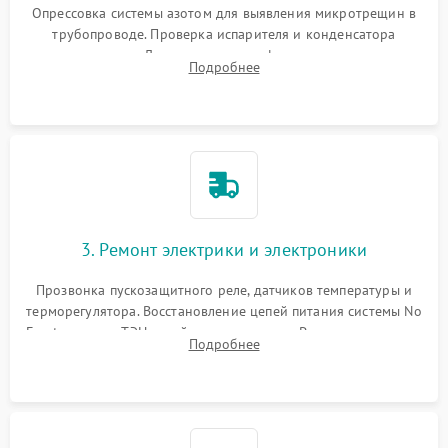
Опрессовка системы азотом для выявления микротрещин в
трубопроводе. Проверка испарителя и конденсатора
течеискателем. Демонтаж старого фильтра-осушителя и
Подробнее
продувка капиллярной трубки для устранения засоров.
3. Ремонт электрики и электроники
Прозвонка пускозащитного реле, датчиков температуры и
терморегулятора. Восстановление цепей питания системы No
Frost, включая ТЭН оттайки и вентилятор. Ремонт или замена
Подробнее
платы управления при сбоях алгоритмов.