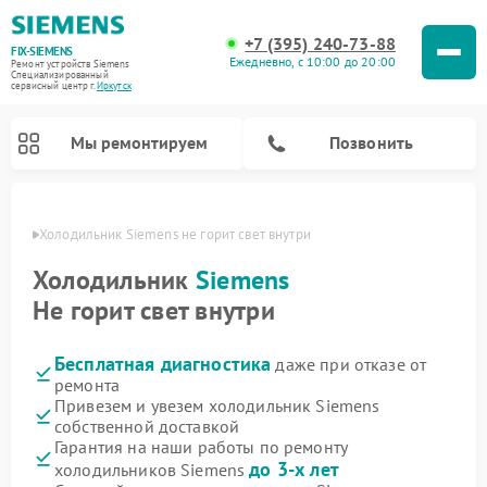
+7 (395) 240-73-88
FIX-SIEMENS
Ежедневно, с 10:00 до 20:00
Ремонт устройств Siemens
Специализированный
cервисный центр г.
Иркутск
Мы ремонтируем
Позвонить
утске
Холодильник Siemens не горит свет внутри
Холодильник
Siemens
Не горит свет внутри
Бесплатная диагностика
даже при отказе от
ремонта
Привезем и увезем холодильник Siemens
собственной доставкой
Ремонт стиральных машин Siemens
Ремонт варочных панелей Siemens
Ремонт микроволновых печей Siemens
Ремонт холодильных камер Siemens
Ремонт морозильных камер Siemens
Ремонт посудомоечных машин Siemens
Ремонт водонагревателей Siemens
Ремонт духовых шкафов Siemens
Ремонт парогенераторов Siemens
Гарантия на наши работы по ремонту
до 3-х лет
холодильников Siemens