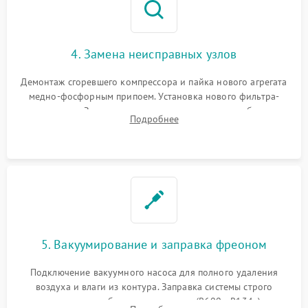
4. Замена неисправных узлов
Демонтаж сгоревшего компрессора и пайка нового агрегата
медно-фосфорным припоем. Установка нового фильтра-
осушителя. Замена изношенных вентиляторов обдува,
Подробнее
сломанных заслонок или поврежденных дверных петель.
5. Вакуумирование и заправка фреоном
Подключение вакуумного насоса для полного удаления
воздуха и влаги из контура. Заправка системы строго
дозированным объемом хладагента (R600a, R134a) по