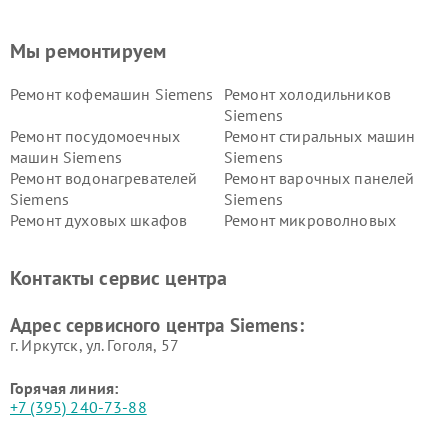
Мы ремонтируем
Ремонт кофемашин Siemens
Ремонт холодильников
Siemens
Ремонт посудомоечных
Ремонт стиральных машин
машин Siemens
Siemens
Ремонт водонагревателей
Ремонт варочных панелей
Siemens
Siemens
Ремонт духовых шкафов
Ремонт микроволновых
Siemens
печей Siemens
Ремонт парогенераторов
Ремонт холодильных камер
Контакты сервис центра
Siemens
Siemens
Ремонт сервоприводов
Ремонт морозильных камер
Адрес сервисного центра Siemens:
Siemens
Siemens
г. Иркутск, ул. ​Гоголя, 57
Горячая линия:
+7 (395) 240-73-88