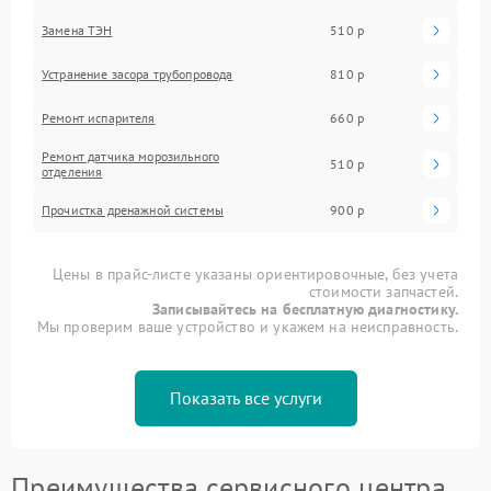
Замена ТЭН
510 р
Устранение засора трубопровода
810 р
Ремонт испарителя
660 р
Ремонт датчика морозильного
510 р
отделения
Прочистка дренажной системы
900 р
Цены в прайс-листе указаны ориентировочные, без учета
стоимости запчастей.
Записывайтесь на бесплатную диагностику.
Мы проверим ваше устройство и укажем на неисправность.
Показать все услуги
Преимущества сервисного центра