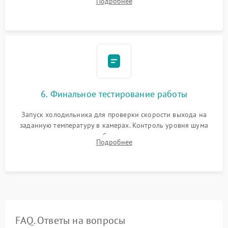
Подробнее
электронным весам. Контроль рабочего давления в системе.
6. Финальное тестирование работы
Запуск холодильника для проверки скорости выхода на
заданную температуру в камерах. Контроль уровня шума
компрессора, отсутствия обмерзания стенок и корректного
Подробнее
срабатывания системы автоматической оттайки.
FAQ. Ответы на вопросы