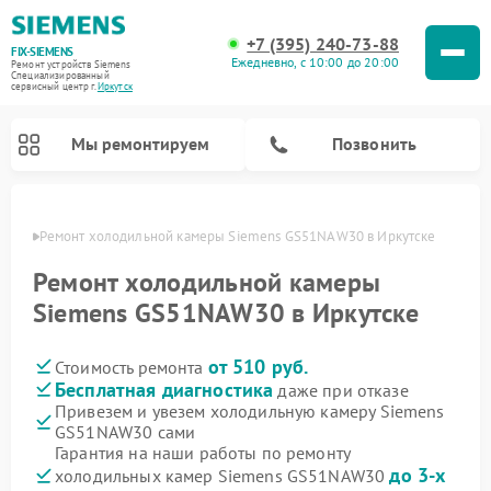
+7 (395) 240-73-88
FIX-SIEMENS
Ежедневно, с 10:00 до 20:00
Ремонт устройств Siemens
Специализированный
cервисный центр г.
Иркутск
Мы ремонтируем
Позвонить
утске
Ремонт холодильной камеры Siemens GS51NAW30 в Иркутске
Ремонт холодильной камеры
Siemens GS51NAW30 в Иркутске
от 510 руб.
Стоимость ремонта
Бесплатная диагностика
даже при отказе
Привезем и увезем холодильную камеру Siemens
GS51NAW30 сами
Ремонт посудомоечных машин Siemens
Ремонт водонагревателей Siemens
Ремонт духовых шкафов Siemens
Ремонт парогенераторов Siemens
Ремонт морозильных камер Siemens
Ремонт холодильников Siemens
Ремонт стиральных машин Siemens
Ремонт варочных панелей Siemens
Ремонт микроволновых печей Siemens
Гарантия на наши работы по ремонту
до 3-х
холодильных камер Siemens GS51NAW30