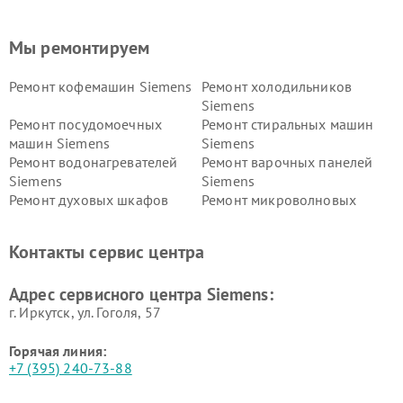
Мы ремонтируем
Ремонт кофемашин Siemens
Ремонт холодильников
Siemens
Ремонт посудомоечных
Ремонт стиральных машин
машин Siemens
Siemens
Ремонт водонагревателей
Ремонт варочных панелей
Siemens
Siemens
Ремонт духовых шкафов
Ремонт микроволновых
Siemens
печей Siemens
Ремонт парогенераторов
Ремонт холодильных камер
Контакты сервис центра
Siemens
Siemens
Ремонт сервоприводов
Ремонт морозильных камер
Адрес сервисного центра Siemens:
Siemens
Siemens
г. Иркутск, ул. ​Гоголя, 57
Горячая линия:
+7 (395) 240-73-88