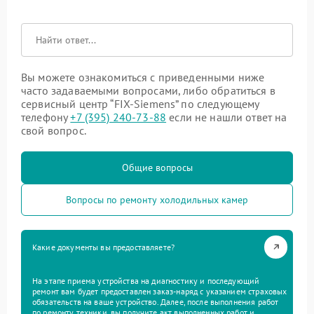
Вы можете ознакомиться с приведенными ниже
часто задаваемыми вопросами, либо обратиться в
сервисный центр “FIX-Siemens” по следующему
телефону
+7 (395) 240-73-88
если не нашли ответ на
свой вопрос.
Общие вопросы
Вопросы по ремонту холодильных камер
Какие документы вы предоставляете?
На этапе приема устройства на диагностику и последующий
ремонт вам будет предоставлен заказ-наряд с указанием страховых
обязательств на ваше устройство. Далее, после выполнения работ
по ремонту техники, вы получите акт выполненных работ и