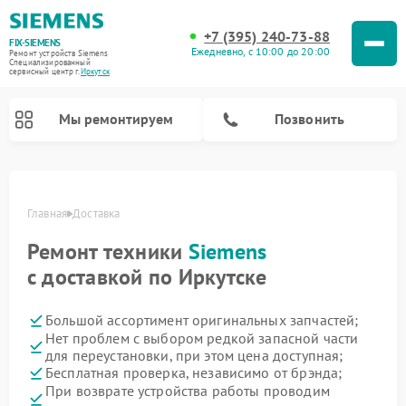
+7 (395) 240-73-88
FIX-SIEMENS
Ежедневно, с 10:00 до 20:00
Ремонт устройств Siemens
Специализированный
cервисный центр г.
Иркутск
Мы ремонтируем
Позвонить
Главная
Доставка
Ремонт техники
Siemens
с доставкой по Иркутске
Большой ассортимент оригинальных запчастей;
Нет проблем с выбором редкой запасной части
для переустановки, при этом цена доступная;
Ремонт посудомоечных машин Siemens
Ремонт водонагревателей Siemens
Ремонт духовых шкафов Siemens
Ремонт парогенераторов Siemens
Ремонт холодильников Siemens
Ремонт стиральных машин Siemens
Ремонт варочных панелей Siemens
Ремонт микроволновых печей Siemens
Ремонт холодильных камер Siemens
Ремонт морозильных камер Siemens
Бесплатная проверка, независимо от брэнда;
При возврате устройства работы проводим