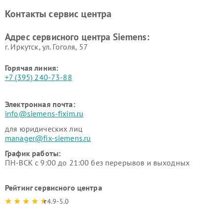
Ремонт парогенераторов
Ремонт холодильных камер
Контакты сервис центра
Siemens
Siemens
Ремонт сервоприводов
Ремонт морозильных камер
Адрес сервисного центра Siemens:
Siemens
Siemens
г. Иркутск, ул. ​Гоголя, 57
Горячая линия:
+7 (395) 240-73-88
Электронная почта:
info@siemens-fixim.ru
для юридических лиц
manager@fix-siemens.ru
График работы:
ПН-ВСК с 9:00 до 21:00 без перерывов и выходных
Рейтинг сервисного центра
4.9-5.0