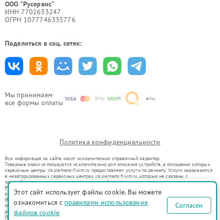
ООО "Русервис"
ИНН 7702633247
ОГРН 1077746335776
Поделиться в соц. сетях:
Мы принимаем
все формы оплаты
Политика конфиденциальности
Вся информация на сайте носит исключительно справочный характер.
Товарные знаки используются исключительно для описания устройств, в отношении которых
сервисные центры irk.siemens-fixim.ru предоставляют услуги по ремонту. Услуги оказываются
в неавторизованных сервисных центрах irk.siemens-fixim.ru, которые не связаны с
правообладателями товарных знаков или их официальными представителями.
Ремонт осуществляется для устройств, уже введенных в гражданский оборот в соответствии
Этот сайт использует файлы cookie. Вы можете
со статьей 1487 ГК РФ.
Использование товарных знаков не преследует цели индивидуализации услуг или введения
ознакомиться с
правилами использования
Согласен
потребителей в заблуждение, а служит для информирования о предоставляемых услугах по
ремонту техники указанных брендов.
файлов cookie
Представленная на сайте информация не является публичной офертой, определяемой